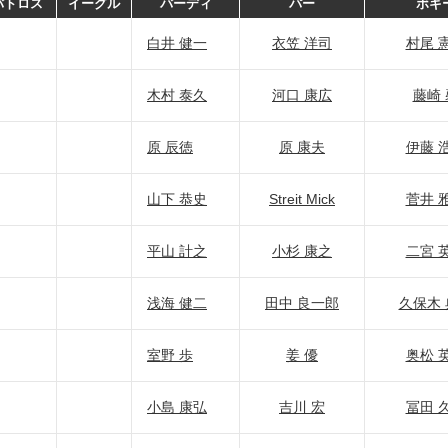
バトロス
イーグル
バーディ
パー
ボギ
白井 健一
衣笠 洋司
村尾 
木村 泰久
河口 康広
藤崎 
原 辰徳
原 康夫
伊藤 
山下 恭史
Streit Mick
菅井 
平山 計之
小杉 康之
二宮 
浅海 健二
田中 良一郎
久保木 
室野 歩
姜 優
奥松 
小島 康弘
吉川 宏
冨田 