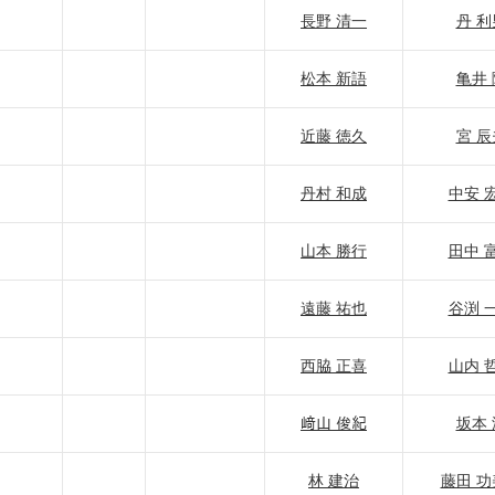
長野 清一
丹 利
松本 新語
亀井 
近藤 徳久
宮 辰
丹村 和成
中安 
山本 勝行
田中 
遠藤 祐也
谷渕 
西脇 正喜
山内 
﨑山 俊紀
坂本 
林 建治
藤田 功