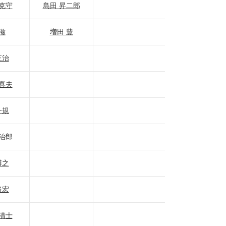
克守
島田 昇二郎
滋
増田 豊
正治
喜夫
一規
治郎
博之
将宏
清士