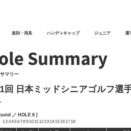
規則・用具
ハンディキャップ
ジュニア
選
ole Summary
サマリー
31回 日本ミッドシニアゴルフ選
Round ／ HOLE
6
]
1
2
3
4
5
6
7
8
9
10
11
12
13
14
15
16
17
18