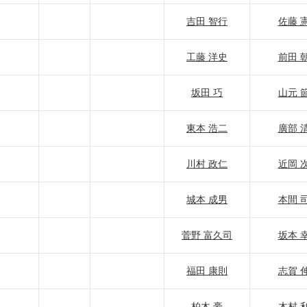
吉田 智行
佐藤 
工藤 洋史
前田 
坂田 巧
山元 
東本 浩二
廣部 
川村 政仁
近岡 
城本 成男
本間 
菅野 富久司
坂本 
福田 康則
志賀 
柏木 豪
木村 