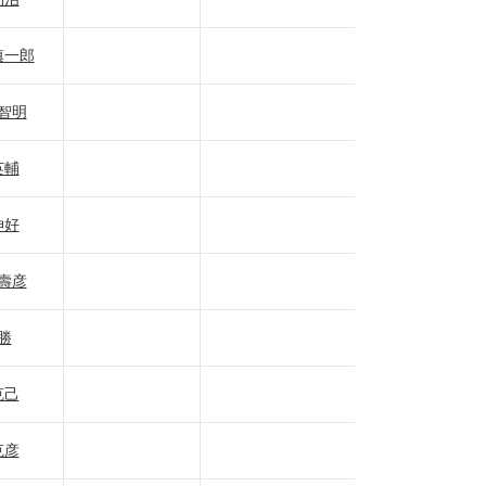
慎一郎
智明
英輔
伸好
壽彦
勝
克己
克彦