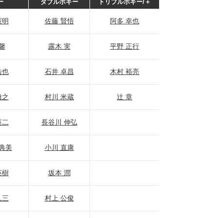
ー
ダブルボギー
トリプルボギー/＋
憲明
佐藤 賢悟
阿多 幸也
馨
露木 実
平野 正行
浩也
石井 卓昌
木村 裕亮
雅之
村川 米蔵
辻 章
英二
長谷川 伸弘
典美
小川 直康
英樹
坂本 潤
久三
村上 公俊