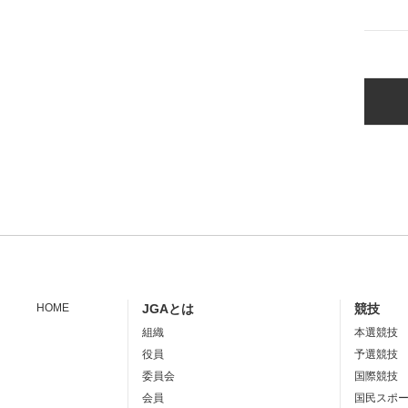
HOME
JGAとは
競技
組織
本選競技
役員
予選競技
委員会
国際競技
会員
国民スポ