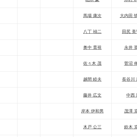
馬場 康次
大内田 
八丁 禎二
田尻 美
奥中 貫視
永井 
佐々木 茂
菅沼 
越間 睦夫
長谷川 
藤井 広文
中西 
岸本 伊和男
茂澤 
木戸 公三
鈴木 