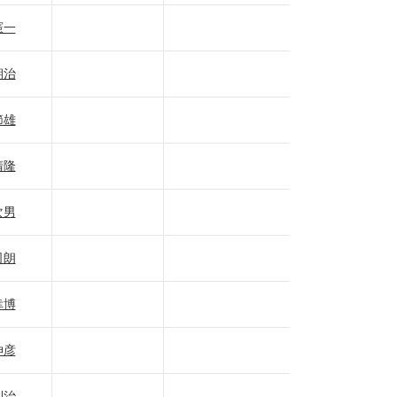
憲一
朝治
節雄
清隆
次男
司朗
幸博
伸彦
利治