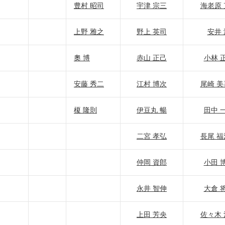
豊村 昭司
宇津 宗三
海老原 
上野 雅之
野上 英司
安井 
奧 博
赤山 正己
小林 
安藤 秀二
江村 博次
尾崎 美
榎 隆則
伊豆丸 暢
田中 
二宮 孝弘
長尾 福
仲岡 資郎
小田 
永井 智伸
大倉 
上田 芳央
佐々木 