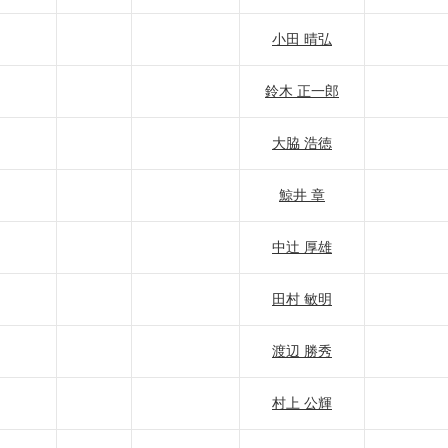
小田 晴弘
鈴木 正一郎
大脇 浩徳
鯨井 章
中辻 厚雄
田村 敏明
渡辺 勝秀
村上 公輝