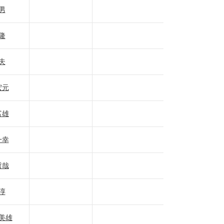
男
隆
夫
宏元
富雄
一幸
哲哉
淳
美雄