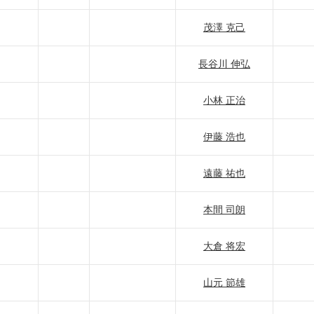
茂澤 克己
長谷川 伸弘
小林 正治
伊藤 浩也
遠藤 祐也
本間 司朗
大倉 将宏
山元 節雄