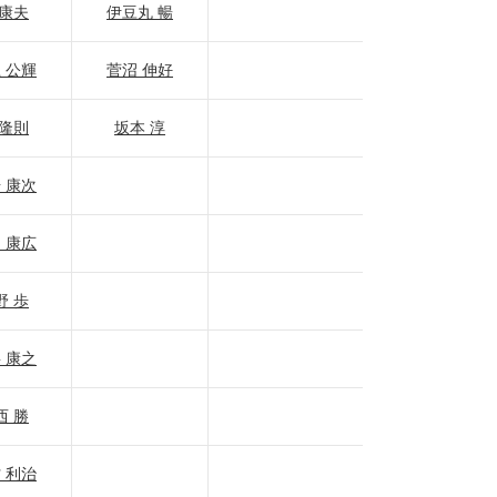
 康夫
伊豆丸 暢
 公輝
菅沼 伸好
 隆則
坂本 淳
 康次
 康広
野 歩
 康之
西 勝
 利治