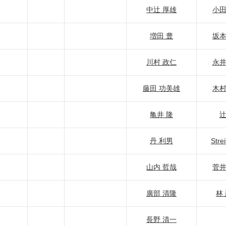
中辻 厚雄
小田
増田 豊
坂本
川村 政仁
永井
藤田 功美雄
木村
亀井 隆
辻
丹 利男
Strei
山内 哲哉
菅井
廣部 清隆
林
長野 清一