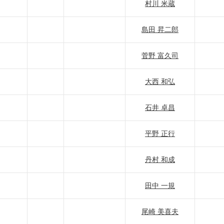
村川 米蔵
島田 昇二郎
菅野 富久司
大西 和弘
石井 卓昌
平野 正行
丹村 和成
田中 一規
尾崎 美喜夫