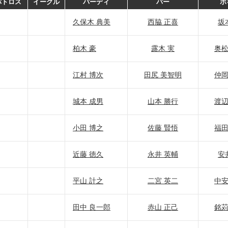
バトロス
イーグル
バーディ
パー
ボ
久保木 典美
西脇 正喜
坂
柏木 豪
露木 実
奥松
江村 博次
田尻 美智明
仲岡
城本 成男
山本 勝行
渡辺
小田 博之
佐藤 賢悟
福田
近藤 徳久
永井 英輔
安
平山 計之
二宮 英二
中安
田中 良一郎
赤山 正己
銘苅