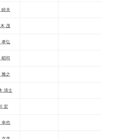
 睦夫
木 茂
 孝弘
 昭司
 雅之
木 清士
川 宏
 幸也
 克彦