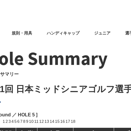
規則・用具
ハンディキャップ
ジュニア
選
ole Summary
サマリー
31回 日本ミッドシニアゴルフ選
Round ／ HOLE
5
]
1
2
3
4
5
6
7
8
9
10
11
12
13
14
15
16
17
18