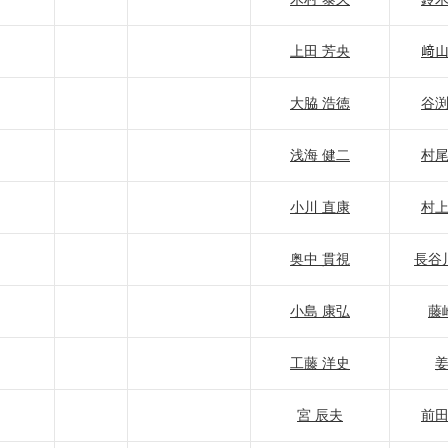
上田 芳央
﨑山
大脇 浩徳
谷渕
浅海 健二
村尾
小川 直康
村上
奥中 貫視
長谷
小島 康弘
藤
工藤 洋史
姜
宮 辰夫
前田