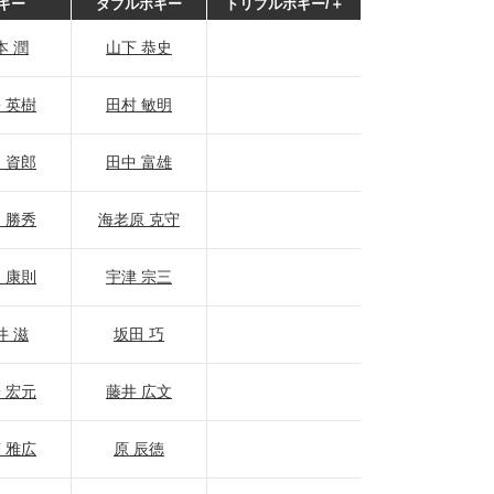
ギー
ダブルボギー
トリプルボギー/＋
本 潤
山下 恭史
 英樹
田村 敏明
 資郎
田中 富雄
 勝秀
海老原 克守
 康則
宇津 宗三
井 滋
坂田 巧
 宏元
藤井 広文
 雅広
原 辰徳