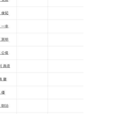
 俊紀
 一幸
 憲明
 公俊
川 壽彦
崎 馨
 優
 朝治