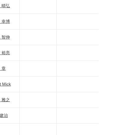
 晴弘
 幸博
 智伸
 裕亮
 章
t Mick
 雅之
 建治