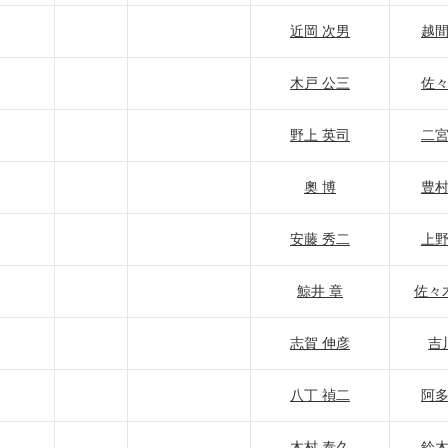
近岡 次男
越間
木戸 公三
佐々
野上 英司
二宮
奧 博
豊村
安藤 秀二
上野
鯨井 章
佐々
志賀 伸彦
吉
八丁 禎二
阿多
木村 泰久
鈴木