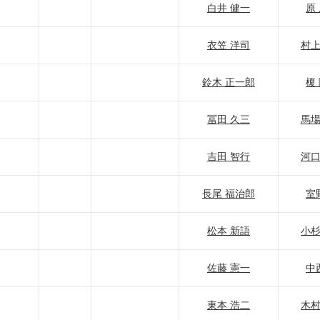
白井 健一
原
衣笠 洋司
村上
鈴木 正一郎
榎
冨田 久三
馬場
吉田 智行
河口
長尾 福治郎
室
松本 新語
小杉
佐藤 憲一
中
東本 浩二
木村