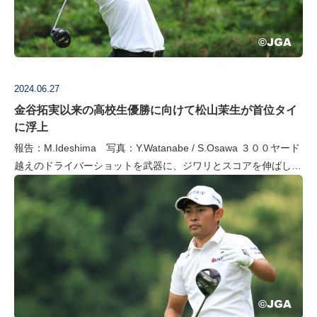
2024.06.27
金谷拓実以来の高校生優勝に向けて松山茉生が首位タイ
に浮上
報告：M.Ideshima 写真：Y.Watanabe / S.Osawa ３００ヤード
越えのドライバーショットを武器に、ジワリとスコアを伸ばして
きたのは松山茉生。１８０センチ、90キロという恵まれた…