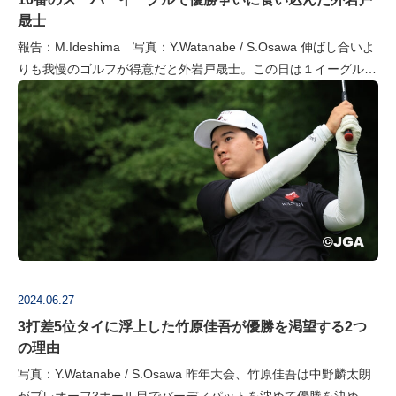
晟士
報告：M.Ideshima 写真：Y.Watanabe / S.Osawa 伸ばし合いよ
りも我慢のゴルフが得意だと外岩戸晟士。この日は１イーグル・
１バーディ・１ボギーの68。１イーグルは粘りに粘ったあ…
2024.06.27
3打差5位タイに浮上した竹原佳吾が優勝を渇望する2つ
の理由
写真：Y.Watanabe / S.Osawa 昨年大会、竹原佳吾は中野麟太朗