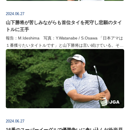
2024.06.27
山下勝将が苦しみながらも首位タイを死守し悲願のタイ
トルに王手
報告：M.Ideshima 写真：Y.Watanabe / S.Osawa 「日本アマは
１番獲りたいタイトルです」と山下勝将は言い続けている。それ
だけにスコアを伸ばしたかった第3ラウンドだが、出だしの…
2024.06.27
16番のスーパーイーグルで優勝争いに食い込んだ外岩戸