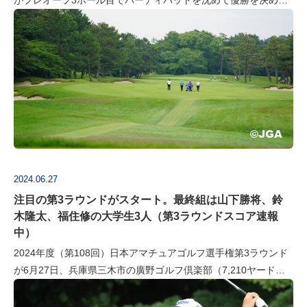
がプレオーフ3ホール目でバーディパットを沈めて優勝を決めた
瞬間をキャディとして見つめていた。激戦を勝ち抜いて日本一の
称号を…
2024.06.27
注目の第3ラウンドがスタート。最終組は山下勝将、鈴
木隆太、福住修の大学生3人（第3ラウンドスコア速報
中）
2024年度（第108回）日本アマチュアゴルフ選手権第3ラウンド
が6月27日、兵庫県三木市の廣野ゴルフ倶楽部（7,210ヤード・
パー70）でスタート。後半のラウンドに進出した通算7オーバー
パーまでの6…