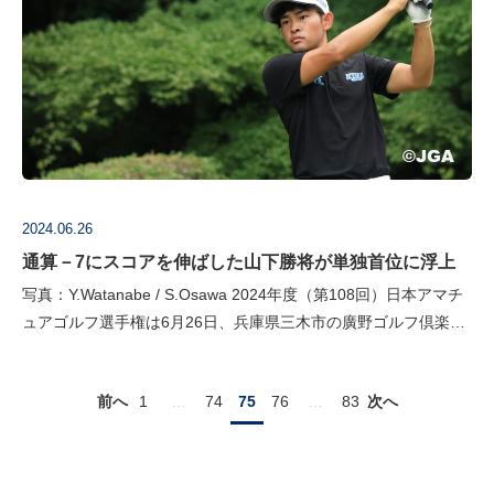
2024.06.26
通算－7にスコアを伸ばした山下勝将が単独首位に浮上
写真：Y.Watanabe / S.Osawa 2024年度（第108回）日本アマチ
ュアゴルフ選手権は6月26日、兵庫県三木市の廣野ゴルフ倶楽部
で第2ラウンドを行った。厳しいホールロケーションにスコア…
前へ
1
…
74
75
76
…
83
次へ