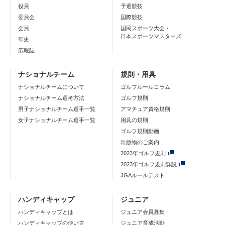
役員
予選競技
委員会
国際競技
会員
国民スポーツ大会・
日本スポーツマスターズ
年史
広報誌
ナショナルチーム
規則・用具
ナショナルチームについて
ゴルフルールコラム
ナショナルチーム選考方法
ゴルフ規則
男子ナショナルチーム選手一覧
アマチュア資格規則
女子ナショナルチーム選手一覧
用具の規則
ゴルフ規則動画
出版物のご案内
2023年ゴルフ規則
2023年ゴルフ規則詳説
JGAルールテスト
ハンディキャップ
ジュニア
ハンディキャップとは
ジュニア会員募集
ハンディキャップの使い方
ジュニア育成活動