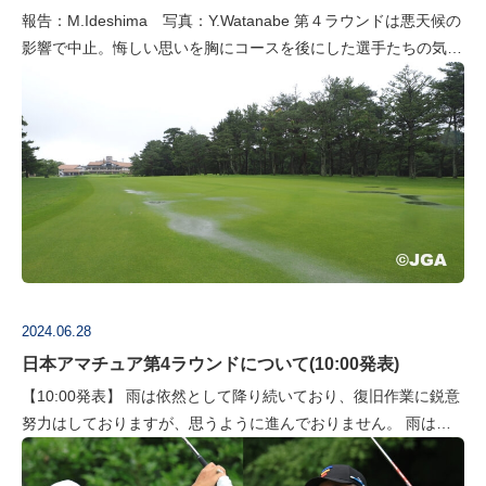
報告：M.Ideshima 写真：Y.Watanabe 第４ラウンドは悪天候の
影響で中止。悔しい思いを胸にコースを後にした選手たちの気持
ちを聞いた。 首位とは１打差の３位で迎えた外岩戸晟士は「素
直に悔…
2024.06.28
日本アマチュア第4ラウンドについて(10:00発表)
【10:00発表】 雨は依然として降り続いており、復旧作業に鋭意
努力はしておりますが、思うように進んでおりません。 雨は今
後、小康状態になる予報ではありますが、コ―スコンディション
の復旧に要する時間を…