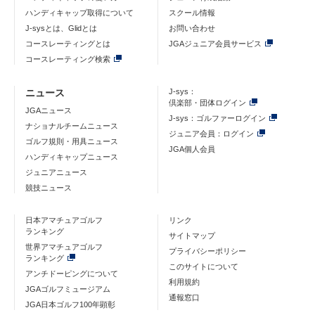
ハンディキャップ取得について
スクール情報
J-sysとは、Glidとは
お問い合わせ
コースレーティングとは
JGAジュニア会員サービス
コースレーティング検索
ニュース
J-sys：
倶楽部・団体ログイン
JGAニュース
J-sys：ゴルファーログイン
ナショナルチームニュース
ジュニア会員：ログイン
ゴルフ規則・用具ニュース
JGA個人会員
ハンディキャップニュース
ジュニアニュース
競技ニュース
日本アマチュアゴルフ
リンク
ランキング
サイトマップ
世界アマチュアゴルフ
プライバシーポリシー
ランキング
このサイトについて
アンチドーピングについて
利用規約
JGAゴルフミュージアム
通報窓口
JGA日本ゴルフ100年顕彰