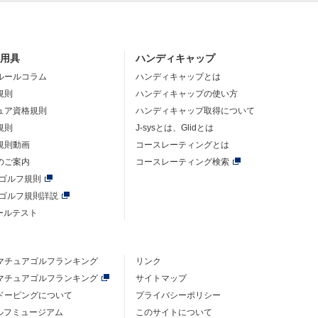
・用具
ハンディキャップ
ルールコラム
ハンディキャップとは
規則
ハンディキャップの使い方
ュア資格規則
ハンディキャップ取得について
規則
J-sysとは、Glidとは
規則動画
コースレーティングとは
のご案内
コースレーティング検索
年ゴルフ規則
年ゴルフ規則詳説
ルールテスト
マチュアゴルフ
ランキング
リンク
マチュアゴルフ
ランキング
サイトマップ
ドーピングについて
プライバシーポリシー
ゴルフミュージアム
このサイトについて