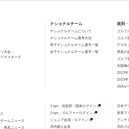
ナショナルチーム
規則
ナショナルチームについて
ゴルフ
ナショナルチーム選考方法
ゴルフ
男子ナショナルチーム選手一覧
アマチ
ーツ大会・
女子ナショナルチーム選手一覧
用具の
ーツマスターズ
ゴルフ
出版物
2023
2023
JGA
J-sys：
倶楽部・団体ログイン
日本ア
J-sys：ゴルファーログイン
世界ア
ース
ジュニア会員：ログイン
アンチ
ルチームニュース
JGA個人会員
JGA
則・用具ニュース