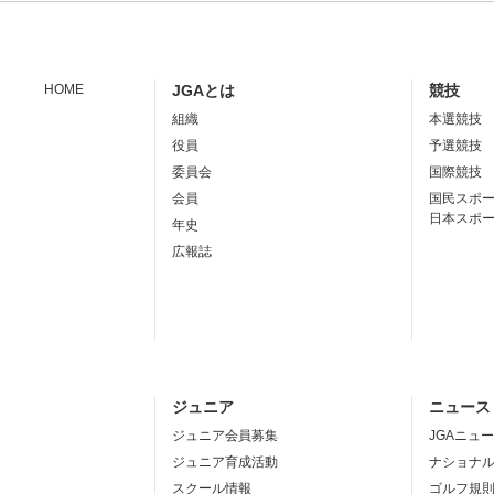
HOME
JGAとは
競技
組織
本選競技
役員
予選競技
委員会
国際競技
会員
国民スポ
日本スポ
年史
広報誌
ジュニア
ニュース
ジュニア会員募集
JGAニュ
ジュニア育成活動
ナショナ
スクール情報
ゴルフ規