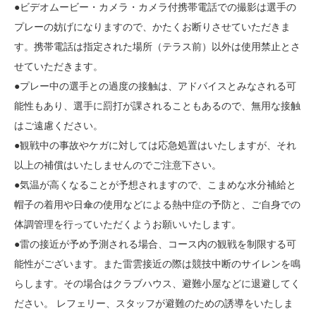
●ビデオムービー・カメラ・カメラ付携帯電話での撮影は選手の
プレーの妨げになりますので、かたくお断りさせていただきま
す。携帯電話は指定された場所（テラス前）以外は使用禁止とさ
せていただきます。
●プレー中の選手との過度の接触は、アドバイスとみなされる可
能性もあり、選手に罰打が課されることもあるので、無用な接触
はご遠慮ください。
●観戦中の事故やケガに対しては応急処置はいたしますが、それ
以上の補償はいたしませんのでご注意下さい。
●気温が高くなることが予想されますので、こまめな水分補給と
帽子の着用や日傘の使用などによる熱中症の予防と、ご自身での
体調管理を行っていただくようお願いいたします。
●雷の接近が予め予測される場合、コース内の観戦を制限する可
能性がございます。また雷雲接近の際は競技中断のサイレンを鳴
らします。その場合はクラブハウス、避難小屋などに退避してく
ださい。 レフェリー、スタッフが避難のための誘導をいたしま