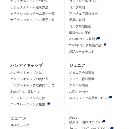
ナショナルチームについて
ゴルフルールコラム
ナショナルチーム選考方法
ゴルフ規則
男子ナショナルチーム選手一覧
アマチュア資格規則
女子ナショナルチーム選手一覧
用具の規則
ゴルフ規則動画
出版物のご案内
2023年ゴルフ規則
2023年ゴルフ規則詳説
JGAルールテスト
ハンディキャップ
ジュニア
ハンディキャップとは
ジュニア会員募集
ハンディキャップの使い方
ジュニア育成活動
ハンディキャップ取得について
スクール情報
J-sysとは、Glidとは
お問い合わせ
コースレーティングとは
JGAジュニア会員サービス
コースレーティング検索
ニュース
J-sys：
倶楽部・団体ログイン
JGAニュース
J-sys：ゴルファーログイン