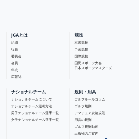
JGAとは
競技
組織
本選競技
役員
予選競技
委員会
国際競技
会員
国民スポーツ大会・
日本スポーツマスターズ
年史
広報誌
ナショナルチーム
規則・用具
ナショナルチームについて
ゴルフルールコラム
ナショナルチーム選考方法
ゴルフ規則
男子ナショナルチーム選手一覧
アマチュア資格規則
女子ナショナルチーム選手一覧
用具の規則
ゴルフ規則動画
出版物のご案内