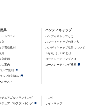
・用具
ハンディキャップ
ルールコラム
ハンディキャップとは
規則
ハンディキャップの使い方
ュア資格規則
ハンディキャップ取得について
規則
J-sysとは、Glidとは
規則動画
コースレーティングとは
のご案内
コースレーティング検索
年ゴルフ規則
年ゴルフ規則詳説
ルールテスト
マチュアゴルフ
ランキング
リンク
マチュアゴルフ
ランキング
サイトマップ