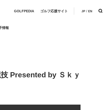
GOLFPEDIA
ゴルフ応援サイト
/
JP
EN
手情報
resented by Ｓｋｙ