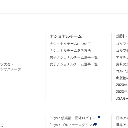
ナショナルチーム
規則
ナショナルチームについて
ゴルフ
ナショナルチーム選考方法
ゴルフ
男子ナショナルチーム選手一覧
アマチ
ーツ大会・
女子ナショナルチーム選手一覧
用具の
ーツマスターズ
ゴルフ
出版物
2023
2023
JGA
J-sys：
倶楽部・団体ログイン
日本ア
J-sys：ゴルファーログイン
世界ア
ース