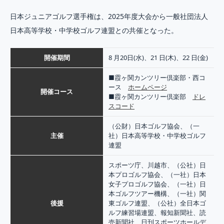
日本ジュニアゴルフ選手権は、2025年度大会から一般社団法人
日本高等学校・中学校ゴルフ連盟との共催となった。
開催期間
8 月20日(水)、21 日(木)、22 日(金)
■霞ヶ関カンツリー倶楽部・西コ
ース
ホームページ
開催コース
■霞ヶ関カンツリー倶楽部
ドレ
スコード
（公財）日本ゴルフ協会、（一
主催
社）日本高等学校・中学校ゴルフ
連盟
スポーツ庁、川越市、（公社）日
本プロゴルフ協会、（一社）日本
女子プロゴルフ協会、（一社）日
本ゴルフツアー機構、（一社）関
後援
東ゴルフ連盟、（公社）全日本ゴ
ルフ練習場連盟、報知新聞社、読
売新聞社、日刊スポーツホールデ