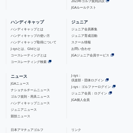
2023年ゴルフ規則詳説
JGAルールテスト
ハンディキャップ
ジュニア
ハンディキャップとは
ジュニア会員募集
ハンディキャップの使い方
ジュニア育成活動
ハンディキャップ取得について
スクール情報
J-sysとは、Glidとは
お問い合わせ
コースレーティングとは
JGAジュニア会員サービス
コースレーティング検索
J-sys：
ニュース
倶楽部・団体ログイン
JGAニュース
J-sys：ゴルファーログイン
ナショナルチームニュース
ジュニア会員：ログイン
ゴルフ規則・用具ニュース
JGA個人会員
ハンディキャップニュース
ジュニアニュース
競技ニュース
日本アマチュアゴルフ
リンク