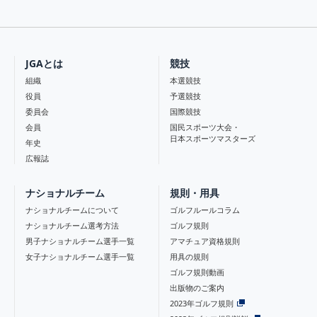
JGAとは
競技
組織
本選競技
役員
予選競技
委員会
国際競技
会員
国民スポーツ大会・
日本スポーツマスターズ
年史
広報誌
ナショナルチーム
規則・用具
ナショナルチームについて
ゴルフルールコラム
ナショナルチーム選考方法
ゴルフ規則
男子ナショナルチーム選手一覧
アマチュア資格規則
女子ナショナルチーム選手一覧
用具の規則
ゴルフ規則動画
出版物のご案内
2023年ゴルフ規則