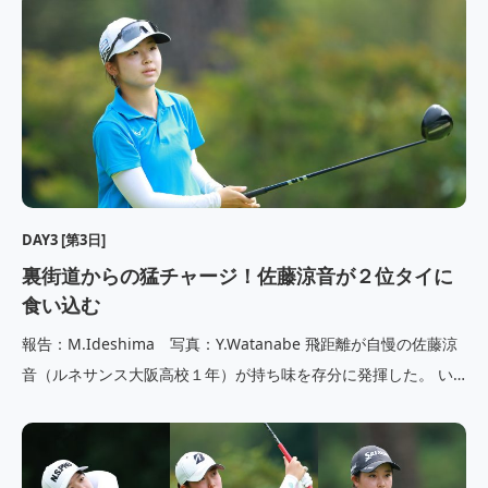
た。 通算7アンダーパーの首位タイからスタートした吉崎は６バ
ーディ・１ボギーの5アンダーパーの68をマーク。混 […]
DAY3 [第3日]
裏街道からの猛チャージ！佐藤涼音が２位タイに
食い込む
報告：M.Ideshima 写真：Y.Watanabe 飛距離が自慢の佐藤涼
音（ルネサンス大阪高校１年）が持ち味を存分に発揮した。 い
わゆる裏街道の10番ホールからのスタートで、前半を６バーデ
ィ・１ボギーの5アンダーパーで折り返す。後半に入っても3番、
5番、6番ホールとバーディを重ねトップを猛追。迎 […]