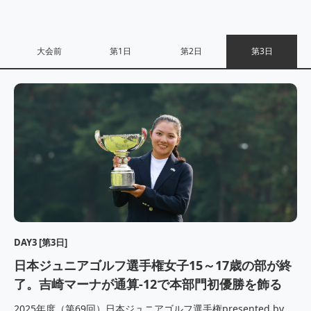
大会前
第1日
第2日
第3日
DAY3 [第3日]
日本ジュニアゴルフ選手権女子15～17歳の部が終
了。吉崎マーナが通算-12で本部門初優勝を飾る
2025年度（第69回）日本ジュニアゴルフ選手権presented by