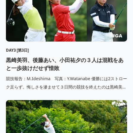
DAY3 [第3日]
黒崎美羽、後藤あい、小田祐夕の３人は混戦をあ
と一歩抜けだせず惜敗
競技報告：M.Ideshima 写真：Y.Watanabe 優勝には2ストロー
ク足らず。悔しさを滲ませて３日間の競技を終えたのは黒崎美羽
（ECC学園高校３年）、後藤あい（松蔭高校２年）、小田祐夕
（長門高校１年）の３人だ。 スタートから攻勢をかけたのは黒
崎だ。6番ホールを終えて５バーディ・ノーボギー。 […]