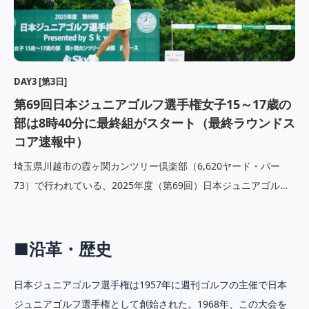
DAY3 [第3日]
第69回日本ジュニアゴルフ選手権女子15～17歳の
部は8時40分に最終組がスタート（最終ラウンドス
コア速報中）
埼玉県川越市の霞ヶ関カンツリー倶楽部（6,620ヤード・パー
73）で行われている、2025年度（第69回）日本ジュニアゴルフ
選手権presented by Ｓｋｙ女子15～17歳の部が22日7時より、
曇天の中定刻にティーオフ。66名の選手が最終ラウンドをプレー
している。 ●スコア速報はこちら 前日の […]
■沿革・歴史
日本ジュニアゴルフ選手権は1957年に週刊ゴルフの主催で日本
ジュニアゴルフ選手権として創始された。1968年、この大会を