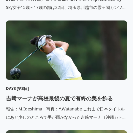
Sky女子15歳～17歳の部は22日、埼玉県川越市の霞ヶ関カンツリ
ー倶楽部・西コース（6,620ヤード・パー73）にて、66名の選手
が出場して第3ラウンドが行われた。18ホール・ストロークプレ
ーで行われた最終ラウンドは、吉﨑マ […]
DAY3 [第3日]
吉﨑マーナが高校最後の夏で有終の美を飾る
報告：M.Ideshima 写真：Y.Watanabe これまで日本タイトル
にあと少しのところで手が届かなかった吉﨑マーナ（沖縄カトリ
ック高校３年）が、高校最後の夏にやっと勝ち切ることができ