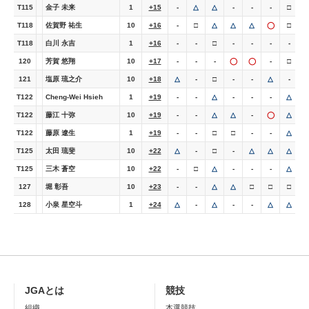
T115
金子 未来
1
+15
-
△
△
-
-
-
□
T118
佐賀野 祐生
10
+16
-
□
△
△
△
◯
□
T118
白川 永吉
1
+16
-
-
□
-
-
-
-
-
120
芳賀 悠翔
10
+17
-
-
-
◯
◯
-
□
-
121
塩原 琉之介
10
+18
△
-
□
-
-
△
-
-
T122
Cheng-Wei Hsieh
1
+19
-
-
△
-
-
-
△
T122
藤江 十弥
10
+19
-
-
△
△
-
◯
△
-
T122
藤原 遼生
1
+19
-
-
□
□
-
-
△
-
T125
太田 琉斐
10
+22
△
-
□
-
△
△
△
-
T125
三木 蒼空
10
+22
-
□
△
-
-
-
△
127
堀 彰吾
10
+23
-
-
△
△
□
□
□
-
128
小泉 星空斗
1
+24
△
-
△
-
-
△
△
JGAとは
競技
組織
本選競技