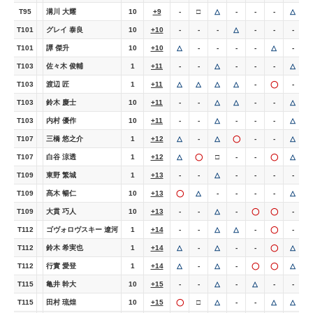
T95
溝川 大耀
10
+9
-
□
△
-
-
-
△
-
T101
グレイ 泰良
10
+10
-
-
-
△
-
-
-
-
T101
譚 傑升
10
+10
△
-
-
-
-
△
-
T103
佐々木 俊輔
1
+11
-
-
△
-
-
-
△
T103
渡辺 匠
1
+11
△
△
△
△
-
◯
-
-
T103
鈴木 慶士
10
+11
-
-
△
△
-
-
△
-
T103
内村 優作
10
+11
-
-
△
-
-
-
△
T107
三橋 悠之介
1
+12
△
-
△
◯
-
-
△
T107
白谷 涼透
1
+12
△
◯
□
-
-
◯
△
+
T109
東野 繁城
1
+13
-
-
△
-
-
-
-
-
T109
髙木 暢仁
10
+13
◯
△
-
-
-
-
△
T109
大貫 巧人
10
+13
-
-
△
-
◯
◯
-
T112
ゴヴォロヴスキー 遼河
1
+14
-
-
△
△
-
◯
-
-
T112
鈴木 希実也
1
+14
△
-
△
-
-
◯
△
-
T112
行實 愛登
1
+14
△
-
△
-
◯
◯
△
T115
亀井 幹大
10
+15
-
-
△
-
△
-
-
-
T115
田村 琉煌
10
+15
◯
□
△
-
-
△
△