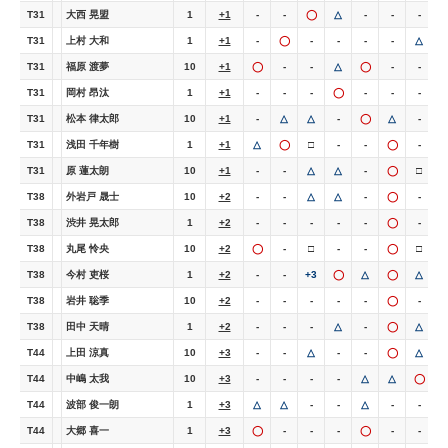
T31
大西 晃盟
1
+1
-
-
◯
△
-
-
-
T31
上村 大和
1
+1
-
◯
-
-
-
-
△
-
T31
福原 渡夢
10
+1
◯
-
-
△
◯
-
-
-
T31
岡村 昂汰
1
+1
-
-
-
◯
-
-
-
T31
松本 律太郎
10
+1
-
△
△
-
◯
△
-
T31
浅田 千年樹
1
+1
△
◯
□
-
-
◯
-
T31
原 蓮太朗
10
+1
-
-
△
△
-
◯
□
-
T38
外岩戸 晟士
10
+2
-
-
△
△
-
◯
-
-
T38
渋井 晃太郎
1
+2
-
-
-
-
-
◯
-
-
T38
丸尾 怜央
10
+2
◯
-
□
-
-
◯
□
-
T38
今村 吏桜
1
+2
-
-
+3
◯
△
◯
△
-
T38
岩井 聡季
10
+2
-
-
-
-
-
◯
-
-
T38
田中 天晴
1
+2
-
-
-
△
-
◯
△
-
T44
上田 涼真
10
+3
-
-
△
-
-
◯
△
-
T44
中嶋 太我
10
+3
-
-
-
-
△
△
◯
-
T44
波部 俊一朗
1
+3
△
△
-
-
△
-
-
T44
大郷 喜一
1
+3
◯
-
-
-
◯
-
-
-