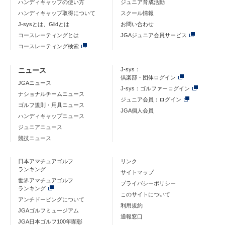
ハンディキャップの使い方
ジュニア育成活動
ハンディキャップ取得について
スクール情報
J-sysとは、Glidとは
お問い合わせ
コースレーティングとは
JGAジュニア会員サービス
コースレーティング検索
ニュース
J-sys：
倶楽部・団体ログイン
JGAニュース
J-sys：ゴルファーログイン
ナショナルチームニュース
ジュニア会員：ログイン
ゴルフ規則・用具ニュース
JGA個人会員
ハンディキャップニュース
ジュニアニュース
競技ニュース
日本アマチュアゴルフ
リンク
ランキング
サイトマップ
世界アマチュアゴルフ
プライバシーポリシー
ランキング
このサイトについて
アンチドーピングについて
利用規約
JGAゴルフミュージアム
通報窓口
JGA日本ゴルフ100年顕彰