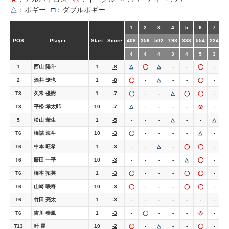
△
：ボギー
□
：ダブルボギー
1
2
3
4
5
6
7
POS
Player
Start
Score
408
356
502
198
388
554
224
4
4
4
4
3
4
5
3
1
西山 陽斗
1
-8
△
◯
△
-
-
◯
-
-
2
酒井 遼也
1
-8
◯
-
△
-
-
◯
-
-
T3
久常 優樹
1
-7
◯
-
-
△
◯
◯
-
T3
平松 孝太郎
10
-7
△
-
-
-
-
◎
-
5
松山 茉生
1
-5
-
-
-
△
-
-
△
-
T6
橋詰 海斗
10
-3
◯
-
-
-
-
△
-
-
T6
中本 旺希
1
-3
-
-
△
-
◯
◯
-
-
T6
藤田 一平
10
-3
-
-
-
-
△
◯
-
T6
橋本 拓英
1
-3
◯
-
-
-
◯
◯
-
-
T6
山崎 咲寿
10
-3
◯
-
-
-
◯
◯
-
-
T6
竹田 亮太
1
-3
-
-
-
-
-
-
-
T6
吉川 奏風
1
-3
-
◯
-
-
-
◎
-
T13
叶 震
10
-2
◯
-
△
-
-
◯
-