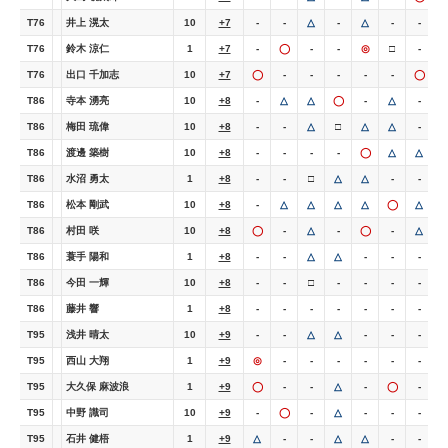
T76
井上 滉太
10
+7
-
-
△
-
△
-
-
-
T76
鈴木 涼仁
1
+7
-
◯
-
-
◎
□
-
-
T76
出口 千加志
10
+7
◯
-
-
-
-
-
◯
T86
寺本 湧亮
10
+8
-
△
△
◯
-
△
-
-
T86
梅田 琉偉
10
+8
-
-
△
□
△
△
-
T86
渡邊 築樹
10
+8
-
-
-
-
◯
△
△
T86
水沼 勇太
1
+8
-
-
□
△
△
-
-
T86
松本 剛武
10
+8
-
△
△
△
△
◯
△
T86
村田 咲
10
+8
◯
-
△
-
◯
-
△
T86
蓑手 陽和
1
+8
-
-
△
△
-
-
-
T86
今田 一輝
10
+8
-
-
□
-
-
-
-
-
T86
藤井 響
1
+8
-
-
-
-
-
-
-
T95
浅井 晴太
10
+9
-
-
△
△
-
-
-
-
T95
西山 大翔
1
+9
◎
-
-
-
-
-
-
-
T95
大久保 麻波浪
1
+9
◯
-
-
△
-
◯
-
-
T95
中野 識司
10
+9
-
◯
-
△
-
-
-
T95
石井 健梧
1
+9
△
-
-
△
△
-
-
-