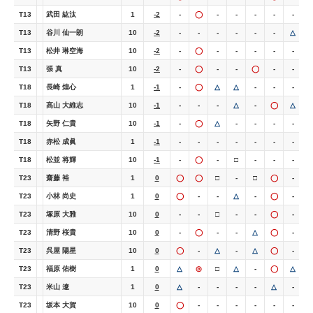
T13
武田 紘汰
1
-2
-
◯
-
-
-
-
-
-
T13
谷川 仙一朗
10
-2
-
-
-
-
-
-
△
T13
松井 琳空海
10
-2
-
◯
-
-
-
-
-
T13
張 真
10
-2
-
◯
-
-
◯
-
-
-
T18
長崎 煌心
1
-1
-
◯
△
△
-
-
-
-
T18
髙山 大維志
10
-1
-
-
-
△
-
◯
△
T18
矢野 仁貴
10
-1
-
◯
△
-
-
-
-
-
T18
赤松 成眞
1
-1
-
-
-
-
-
-
-
-
T18
松並 将輝
10
-1
-
◯
-
□
-
-
-
T23
齋藤 裕
1
0
◯
◯
□
-
□
◯
-
-
T23
小林 尚史
1
0
◯
-
-
△
-
◯
-
-
T23
塚原 大雅
10
0
-
-
□
-
-
◯
-
T23
清野 桜貴
10
0
-
◯
-
-
△
◯
-
T23
呉屋 陽星
10
0
◯
-
△
-
△
◯
-
-
T23
福原 佑樹
1
0
△
◎
□
△
-
◯
△
-
T23
米山 遼
1
0
△
-
-
-
-
△
-
-
T23
坂本 大賀
10
0
◯
-
-
-
-
-
-
-