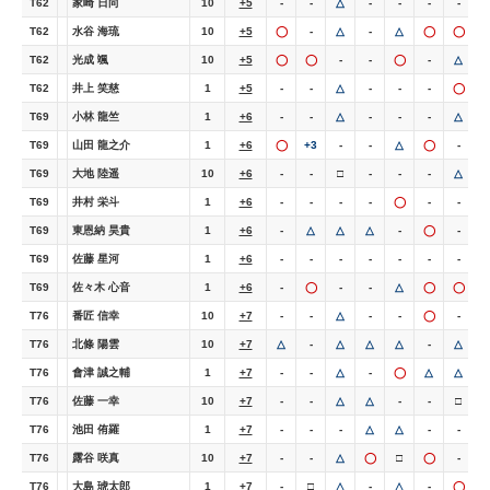
T62
家崎 日向
10
+5
-
-
△
-
-
-
-
-
T62
水谷 海琉
10
+5
◯
-
△
-
△
◯
◯
T62
光成 颯
10
+5
◯
◯
-
-
◯
-
△
-
T62
井上 笑慈
1
+5
-
-
△
-
-
-
◯
-
T69
小林 龍竺
1
+6
-
-
△
-
-
-
△
T69
山田 龍之介
1
+6
◯
+3
-
-
△
◯
-
-
T69
大地 陸遥
10
+6
-
-
□
-
-
-
△
-
T69
井村 栄斗
1
+6
-
-
-
-
◯
-
-
-
T69
東恩納 昊貴
1
+6
-
△
△
△
-
◯
-
-
T69
佐藤 星河
1
+6
-
-
-
-
-
-
-
-
T69
佐々木 心音
1
+6
-
◯
-
-
△
◯
◯
-
T76
番匠 信幸
10
+7
-
-
△
-
-
◯
-
-
T76
北條 陽雲
10
+7
△
-
△
△
△
-
△
-
T76
會津 誠之輔
1
+7
-
-
△
-
◯
△
△
T76
佐藤 一幸
10
+7
-
-
△
△
-
-
□
-
T76
池田 侑羅
1
+7
-
-
-
△
△
-
-
T76
露谷 咲真
10
+7
-
-
△
◯
□
◯
-
-
T76
大島 琥太郎
1
+7
-
□
△
-
△
-
◯