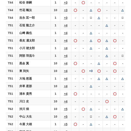
T44
松谷 崇嗣
1
+3
-
◯
-
-
-
-
-
-
T44
竹花 颯汰
10
+3
◯
-
△
◯
-
-
△
T44
吉永 匡一郎
1
+3
-
-
□
△
-
-
□
-
T51
石垣 龍之介
1
+4
-
-
-
-
△
-
-
-
T51
山﨑 義也
1
+4
-
-
△
-
-
-
-
-
T51
長友 凜太郎
1
+4
◯
-
△
◯
△
◯
-
T51
小川 琥太郎
1
+4
-
-
△
-
△
-
-
-
T51
阿部 羽流斗
1
+4
-
-
-
-
△
-
□
-
T51
黒金 翼
10
+4
◯
-
-
△
-
◯
-
-
T51
東 到矢
10
+4
-
◯
+3
◯
-
◯
-
T51
大地 悠遥
1
+4
-
-
-
△
△
-
△
-
T51
井草 星那
10
+4
-
-
△
-
-
-
-
T51
清本 貴秀
1
+4
◯
-
-
-
-
◯
-
-
T51
川口 史
10
+4
-
-
-
-
◯
-
-
-
T62
渋川 煌
10
+5
-
◯
△
-
-
-
△
-
T62
中山 大生
10
+5
-
-
□
-
△
◯
-
-
T62
今屋 大雄
1
+5
◯
-
△
-
-
-
-
-