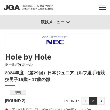
競技メニュー
Hole by Hole
ホールバイホール
2024年度 （第29回）日本ジュニアゴルフ選手権競
技男子15歳～17歳の部
印刷
[ROUND
2
]
ROUND
1
2
3
★
：アルバトロス
◎
：イーグル
○
：バーディ
-
：パー