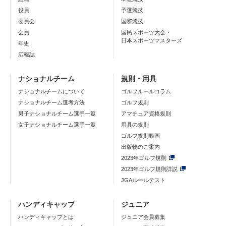
役員
予選競技
委員会
国際競技
会員
国民スポーツ大会・
日本スポーツマスターズ
年史
広報誌
ナショナルチーム
規則・用具
ナショナルチームについて
ゴルフルールコラム
ナショナルチーム選考方法
ゴルフ規則
男子ナショナルチーム選手一覧
アマチュア資格規則
女子ナショナルチーム選手一覧
用具の規則
ゴルフ規則動画
出版物のご案内
2023年ゴルフ規則
2023年ゴルフ規則詳説
JGAルールテスト
ハンディキャップ
ジュニア
ハンディキャップとは
ジュニア会員募集