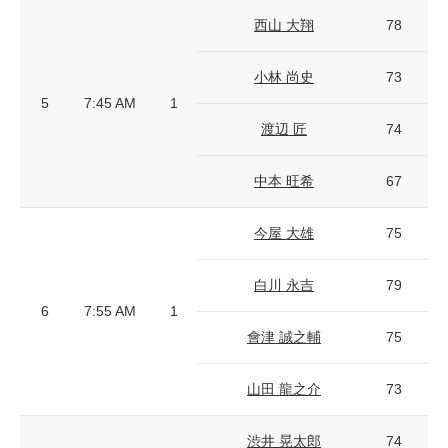
西山 大翔
78
71
小林 尚史
73
67
5
7:45 AM
1
渡辺 匠
74
77
中本 旺希
67
70
今屋 大雄
75
70
白川 永吉
79
77
6
7:55 AM
1
會津 誠之輔
75
72
山田 龍之介
73
73
渋井 晃太郎
74
68