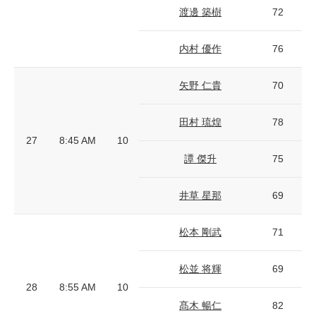
渡邊 築樹
72
76
内村 優作
76
75
矢野 仁貴
70
69
田村 琉煌
78
77
27
8:45 AM
10
譚 傑升
75
75
井草 星那
69
75
松本 剛武
71
77
松並 将輝
69
70
28
8:55 AM
10
髙木 暢仁
82
71