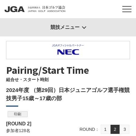
競技メニュー
Pairing/Start Time
組合せ・スタート時刻
2024年度 （第29回）日本ジュニアゴルフ選手権競
技男子15歳～17歳の部
印刷
[ROUND
2
]
ROUND
1
2
3
参加者128名