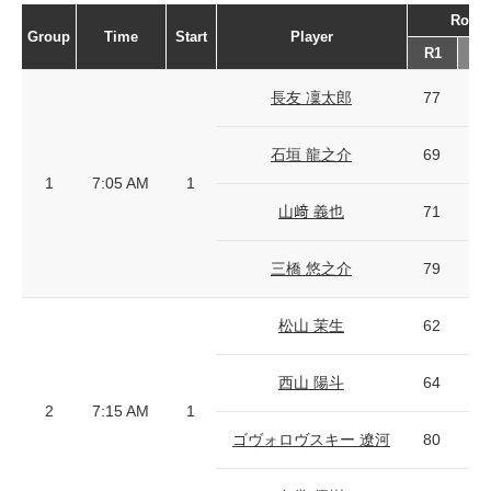
Roun
Group
Time
Start
Player
R1
R
長友 凜太郎
77
67
石垣 龍之介
69
75
1
7:05 AM
1
山﨑 義也
71
73
三橋 悠之介
79
73
松山 茉生
62
73
西山 陽斗
64
68
2
7:15 AM
1
ゴヴォロヴスキー 遼河
80
74