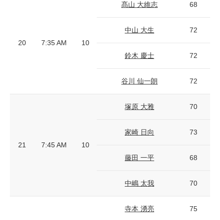
髙山 大維志
68
71
中山 大生
72
73
20
7:35 AM
10
鈴木 慶士
72
79
谷川 仙一朗
72
66
塚原 大雅
70
70
家崎 日向
73
72
21
7:45 AM
10
藤田 一平
68
69
中嶋 太我
70
73
寺本 湧亮
75
73