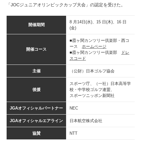
「JOCジュニアオリンピックカップ大会」の認定を受けた。
8 月14日(水)、15 日(木)、16 日
開催期間
(金)
■霞ヶ関カンツリー倶楽部・西コ
ース
ホームページ
開催コース
■霞ヶ関カンツリー倶楽部
ドレ
スコード
主催
（公財）日本ゴルフ協会
スポーツ庁、（一社）日本高等学
後援
校・中学校ゴルフ連盟、
スポーツニッポン新聞社
JGAオフィシャルパートナー
NEC
JGAオフィシャルエアライン
日本航空株式会社
協賛
NTT