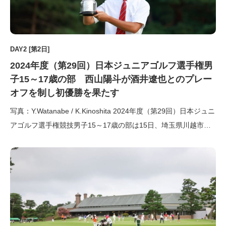
DAY2 [第2日]
2024年度（第29回）日本ジュニアゴルフ選手権男
子15～17歳の部 西山陽斗が酒井遼也とのプレー
オフを制し初優勝を果たす
写真：Y.Watanabe / K.Kinoshita 2024年度（第29回）日本ジュニ
アゴルフ選手権競技男子15～17歳の部は15日、埼玉県川越市の
霞ヶ関カンツリー倶楽部 西コース（7,008ヤード・パー70）に
て、128名の選手が出場して行われているが、関東に接近する台
風7号による影響を考慮し […]