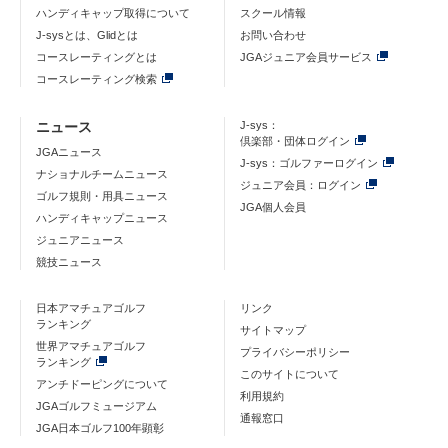
ハンディキャップ取得について
スクール情報
J-sysとは、Glidとは
お問い合わせ
コースレーティングとは
JGAジュニア会員サービス
コースレーティング検索
ニュース
J-sys：
倶楽部・団体ログイン
JGAニュース
J-sys：ゴルファーログイン
ナショナルチームニュース
ジュニア会員：ログイン
ゴルフ規則・用具ニュース
JGA個人会員
ハンディキャップニュース
ジュニアニュース
競技ニュース
日本アマチュアゴルフ
リンク
ランキング
サイトマップ
世界アマチュアゴルフ
プライバシーポリシー
ランキング
このサイトについて
アンチドーピングについて
利用規約
JGAゴルフミュージアム
通報窓口
JGA日本ゴルフ100年顕彰