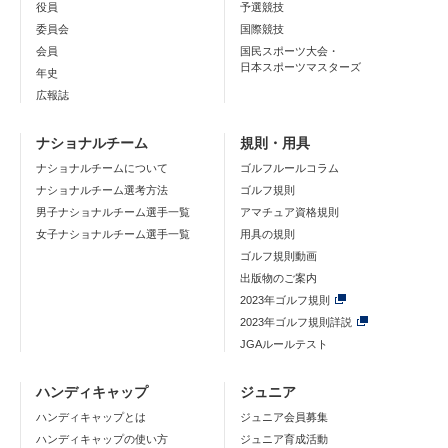
役員
予選競技
委員会
国際競技
会員
国民スポーツ大会・
日本スポーツマスターズ
年史
広報誌
ナショナルチーム
規則・用具
ナショナルチームについて
ゴルフルールコラム
ナショナルチーム選考方法
ゴルフ規則
男子ナショナルチーム選手一覧
アマチュア資格規則
女子ナショナルチーム選手一覧
用具の規則
ゴルフ規則動画
出版物のご案内
2023年ゴルフ規則
2023年ゴルフ規則詳説
JGAルールテスト
ハンディキャップ
ジュニア
ハンディキャップとは
ジュニア会員募集
ハンディキャップの使い方
ジュニア育成活動