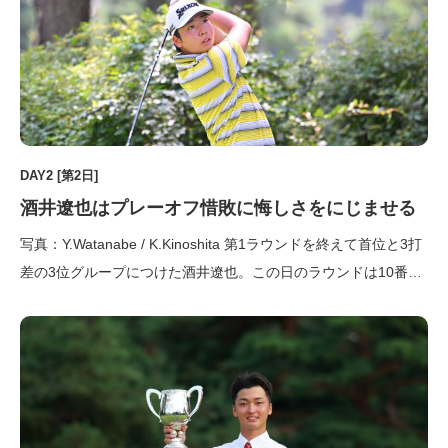
DAY2 [第2日]
酒井遼也はプレーオフ惜敗に悔しさをにじませる
写真：Y.Watanabe / K.Kinoshita 第1ラウンドを終えて首位と3打
差の3位グループにつけた酒井遼也。この日のラウンドは10番ホ
ールからのスタートとなった。酒井は出だしでバーディを決める
と、12番、14番でもバーディ。16番でボギーを叩いたが前半で2
つスコアを伸ばす。一方で、首位に […]