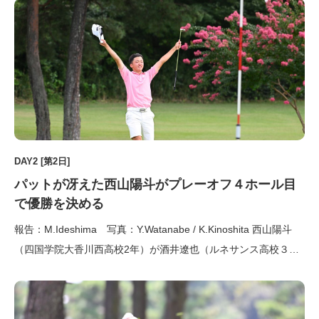
DAY2 [第2日]
パットが冴えた西山陽斗がプレーオフ４ホール目
で優勝を決める
報告：M.Ideshima 写真：Y.Watanabe / K.Kinoshita 西山陽斗
（四国学院大香川西高校2年）が酒井遼也（ルネサンス高校３
年）との４ホールにも及ぶプレーオフを制して初の日本タイトル
を手にした。 トップと２打差でむかえた第２ラウンド。短縮競
技になったことで、とにかくスコアを伸 […]