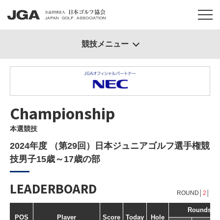
競技メニュー
Championship
本選競技
2024年度 （第29回）日本ジュニアゴルフ選手権競
技男子15歳～17歳の部
LEADERBOARD
ROUND│
2
│
Rounds
POS
Player
Score
Today
Hole