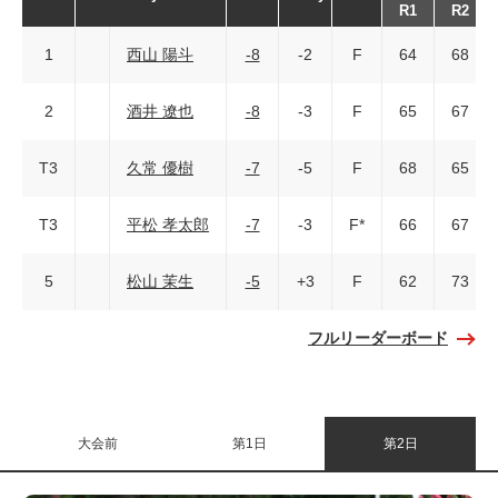
R1
R2
1
西山 陽斗
-8
-2
F
64
68
2
酒井 遼也
-8
-3
F
65
67
T3
久常 優樹
-7
-5
F
68
65
T3
平松 孝太郎
-7
-3
F*
66
67
5
松山 茉生
-5
+3
F
62
73
フルリーダーボード
大会前
第1日
第2日