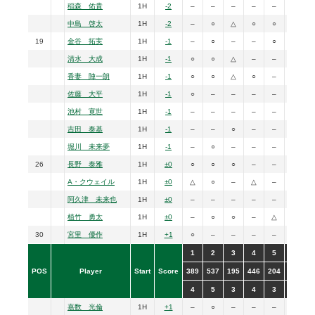
稲森 佑貴
1H
-2
–
–
–
–
–
–
中島 啓太
1H
-2
–
○
△
○
○
–
19
金谷 拓実
1H
-1
–
○
–
–
○
–
清水 大成
1H
-1
○
○
△
–
–
△
香妻 陣一朗
1H
-1
○
○
△
○
–
–
佐藤 大平
1H
-1
○
–
–
–
–
○
池村 寛世
1H
-1
–
–
–
–
–
–
吉田 泰基
1H
-1
–
–
○
–
–
–
堀川 未来夢
1H
-1
–
○
–
–
–
○
26
長野 泰雅
1H
±0
○
○
○
–
–
○
A・クウェイル
1H
±0
△
○
–
△
–
○
阿久津 未来也
1H
±0
–
–
–
–
–
○
植竹 勇太
1H
±0
–
○
○
–
△
–
30
宮里 優作
1H
+1
○
–
–
–
–
△
1
2
3
4
5
6
POS
Player
Start
Score
389
537
195
446
204
466
5
4
5
3
4
3
4
嘉数 光倫
1H
+1
–
○
–
–
–
–