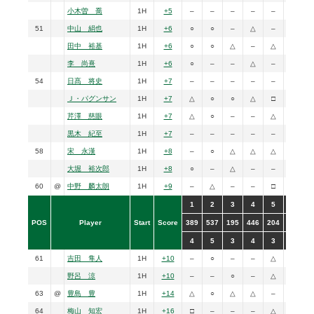
小木曽 喬
1H
+5
–
–
–
–
–
–
51
中山 絹也
1H
+6
○
○
–
△
–
–
田中 裕基
1H
+6
○
○
△
–
△
–
李 尚熹
1H
+6
○
–
–
△
–
△
54
日髙 将史
1H
+7
–
–
–
–
–
△
Ｊ・パグンサン
1H
+7
△
○
○
△
□
–
芹澤 慈眼
1H
+7
△
○
–
–
△
○
黒木 紀至
1H
+7
–
–
–
–
–
–
58
宋 永漢
1H
+8
–
○
△
△
△
–
大堀 裕次郎
1H
+8
○
–
△
–
–
□
60
@
中野 麟太朗
1H
+9
–
△
–
–
□
–
+
1
2
3
4
5
6
POS
Player
Start
Score
389
537
195
446
204
466
5
4
5
3
4
3
4
61
吉田 隼人
1H
+10
–
○
–
–
△
–
野呂 涼
1H
+10
–
–
○
–
△
–
+
63
@
豊島 豊
1H
+14
△
○
△
△
–
△
64
梅山 知宏
1H
+16
□
–
–
–
△
–