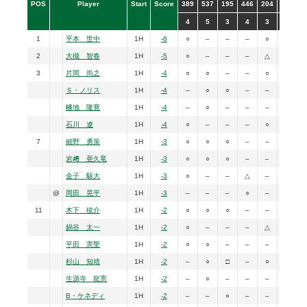
POS
Player
Start
Score
389
537
195
446
204
466
5
4
5
3
4
3
4
1
平本 世中
1H
-6
○
–
–
–
○
–
2
大槻 智春
1H
-5
○
–
–
–
△
–
3
片岡 尚之
1H
-4
○
○
–
–
○
–
Ｓ・ノリス
1H
-4
–
○
○
–
–
△
幡地 隆寛
1H
-4
–
○
–
–
–
○
石川 遼
1H
-4
○
–
–
–
○
–
7
細野 勇策
1H
-3
○
○
○
–
–
–
岩﨑 亜久竜
1H
-3
○
○
○
–
–
△
金子 駆大
1H
-3
○
–
–
△
–
△
@
岡田 晃平
1H
-3
–
–
–
○
–
–
11
木下 稜介
1H
-2
○
○
○
–
–
–
鍋谷 太一
1H
-2
○
–
–
–
△
–
平田 憲聖
1H
-2
○
○
–
–
–
–
杉山 知靖
1H
-2
–
○
□
–
○
–
生源寺 龍憲
1H
-2
–
○
–
–
–
–
B・ケネディ
1H
-2
–
–
○
–
–
△