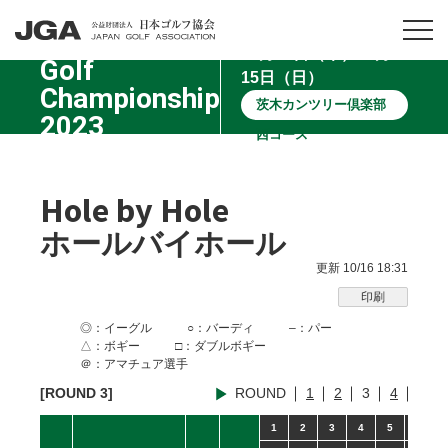
Japan Open
10月12日（木）10月
Golf
15日（日）
Championship
茨木カンツリー倶楽部
2023
西コース
日本オープンゴルフ選手権
Hole by Hole
ホールバイホール
更新 10/16 18:31
印刷
◎
：イーグル
○
：バーディ
–
：パー
△
：ボギー
□
：ダブルボギー
＠：アマチュア選手
[ROUND 3]
ROUND
1
2
3
4
1
2
3
4
5
6