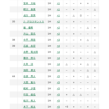
安本 大祐
1H
+1
–
–
○
○
–
–
蟬川 泰果
1H
+1
–
○
–
–
△
–
貞方 章男
1H
+1
–
△
□
–
–
–
35
J・デロスサントス
1H
+2
–
○
–
–
–
○
篠 優希
1H
+2
–
–
–
△
○
–
片山 晋呉
1H
+2
–
○
–
–
–
–
38
今平 周吾
1H
+3
–
–
○
△
–
–
39
石坂 友宏
1H
+4
–
–
–
–
–
○
永野 竜太郎
1H
+4
–
○
–
–
△
–
勝亦 悠斗
1H
+4
–
○
○
–
–
–
久常 涼
1H
+4
△
–
○
△
△
–
池田 勇太
1H
+4
–
△
–
△
△
△
44
谷原 秀人
1H
+5
–
○
–
△
–
–
大西 魁斗
1H
+5
–
○
–
–
–
△
梶村 夕貴
1H
+5
–
–
–
–
△
–
竹安 俊也
1H
+5
○
△
△
–
–
–
桂川 有人
1H
+5
–
–
–
–
–
–
木下 裕太
1H
+5
+3
○
–
○
–
–