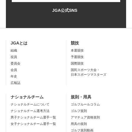
JGA公式SNS
JGAとは
競技
組織
本選競技
役員
予選競技
委員会
国際競技
会員
国民スポーツ大会・
日本スポーツマスターズ
年史
広報誌
ナショナルチーム
規則・用具
ナショナルチームについて
ゴルフルールコラム
ナショナルチーム選考方法
ゴルフ規則
男子ナショナルチーム選手一覧
アマチュア資格規則
女子ナショナルチーム選手一覧
用具の規則
ゴルフ規則動画