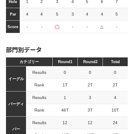
1
2
3
4
5
6
7
8
Hole
4
4
5
3
4
4
5
3
Par
-
-
◯
-
-
△
-
△
Score
部門別データ
カテゴリー
Round1
Round2
Total
Results
0
0
0
イーグル
Rank
1T
2T
2T
Results
1
3
4
バーディ
Rank
46T
3T
10T
Results
12
12
24
パー