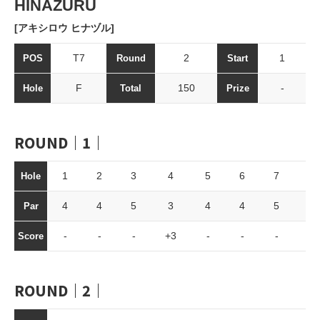
HINAZURU
[アキシロウ ヒナヅル]
T7
2
1
POS
Round
Start
F
150
-
Hole
Total
Prize
ROUND｜1｜
1
2
3
4
5
6
7
8
Hole
4
4
5
3
4
4
5
3
Par
-
-
-
+3
-
-
-
△
Score
ROUND｜2｜