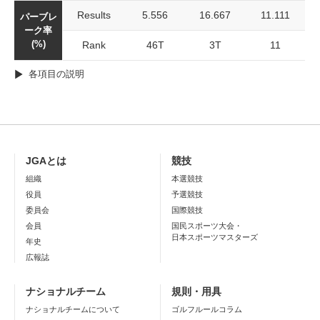
Results
5.556
16.667
11.111
パーブレ
ーク率
(%)
Rank
46T
3T
11
各項目の説明
JGAとは
競技
組織
本選競技
役員
予選競技
委員会
国際競技
会員
国民スポーツ大会・
日本スポーツマスターズ
年史
広報誌
ナショナルチーム
規則・用具
ナショナルチームについて
ゴルフルールコラム