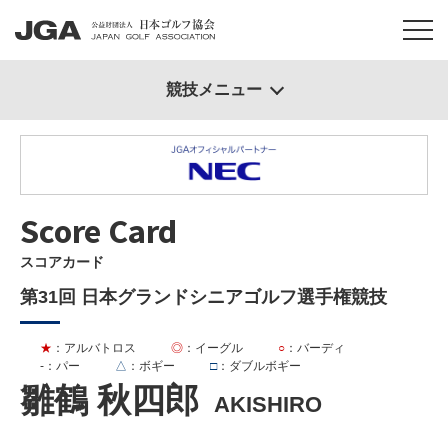
競技メニュー
Score Card
スコアカード
第31回 日本グランドシニアゴルフ選手権競技
★
：アルバトロス
◎
：イーグル
○
：バーディ
-
：パー
△
：ボギー
□
：ダブルボギー
雛鶴 秋四郎
AKISHIRO