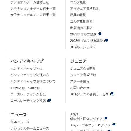
ナショナルチーム選考方法
ゴルフ規則
男子ナショナルチーム選手一覧
アマチュア資格規則
女子ナショナルチーム選手一覧
用具の規則
ゴルフ規則動画
出版物のご案内
2023年ゴルフ規則
2023年ゴルフ規則詳説
JGAルールテスト
ハンディキャップ
ジュニア
ハンディキャップとは
ジュニア会員募集
ハンディキャップの使い方
ジュニア育成活動
ハンディキャップ取得について
スクール情報
J-sysとは、Glidとは
お問い合わせ
コースレーティングとは
JGAジュニア会員サービス
コースレーティング検索
ニュース
J-sys：
倶楽部・団体ログイン
JGAニュース
J-sys：ゴルファーログイン
ナショナルチームニュース