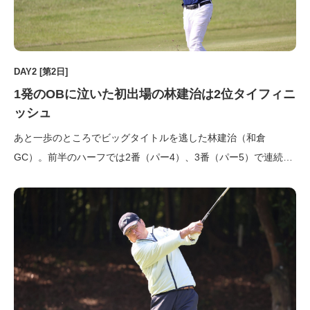
DAY2 [第2日]
1発のOBに泣いた初出場の林建治は2位タイフィニ
ッシュ
あと一歩のところでビッグタイトルを逃した林建治（和倉
GC）。前半のハーフでは2番（パー4）、3番（パー5）で連続バ
ーディを奪い、通算2アンダーパーでハーフターン。その時点で
は単独首位に躍り出たことで、「このままいけば……」という思
いも芽生える。しかし、15番（パー4）で落とし穴が待ってい
た。なんとテ […]