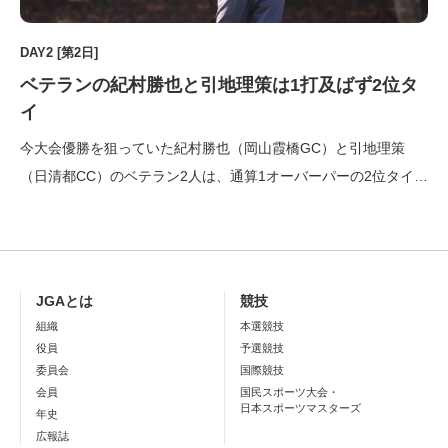
DAY2 [第2日]
ベテランの紀村勝也と引地理策は1打及ばず2位タ
イ
今大会優勝を狙っていた紀村勝也（岡山霞橋GC）と引地理策
（日清都CC）のベテラン2人は、通算1オーバーパーの2位タイに
終わった。紀村は最終ラウンドを1アンダーパーの首位で迎え、2
年ぶりの本選手権優勝を狙ったが、ボギーが先行して74でフィニ
ッシュ。優勝した亀井隆（唐沢GC）に1打及ばなかった。 「何
度 […]
JGAとは
競技
組織
本選競技
役員
予選競技
委員会
国際競技
会員
国民スポーツ大会・
日本スポーツマスターズ
年史
広報誌