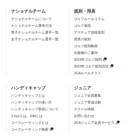
ナショナルチーム
規則・用具
ナショナルチームについて
ゴルフルールコラム
ナショナルチーム選考方法
ゴルフ規則
男子ナショナルチーム選手一覧
アマチュア資格規則
女子ナショナルチーム選手一覧
用具の規則
ゴルフ規則動画
出版物のご案内
2023年ゴルフ規則
2023年ゴルフ規則詳説
JGAルールテスト
ハンディキャップ
ジュニア
ハンディキャップとは
ジュニア会員募集
ハンディキャップの使い方
ジュニア育成活動
ハンディキャップ取得について
スクール情報
J-sysとは、Glidとは
お問い合わせ
コースレーティングとは
JGAジュニア会員サービス
コースレーティング検索