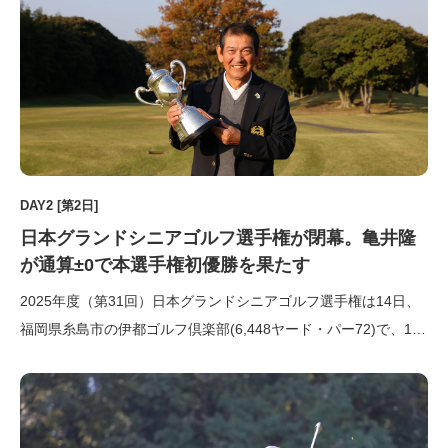
DAY2 [第2日]
日本グランドシニアゴルフ選手権が閉幕。亀井隆
が通算±0で本選手権初優勝を果たす
2025年度（第31回）日本グランドシニアゴルフ選手権は14日、
福岡県糸島市の伊都ゴルフ倶楽部(6,448ヤード・パー72)で、114
名の選手が出場して最終ラウンドを行った。2位タイでスタート
した亀井隆（唐沢GC）が通算イーブンパーで本選手権初出場初
優勝を飾った。亀井は2018年日本シニアオープンロ […]