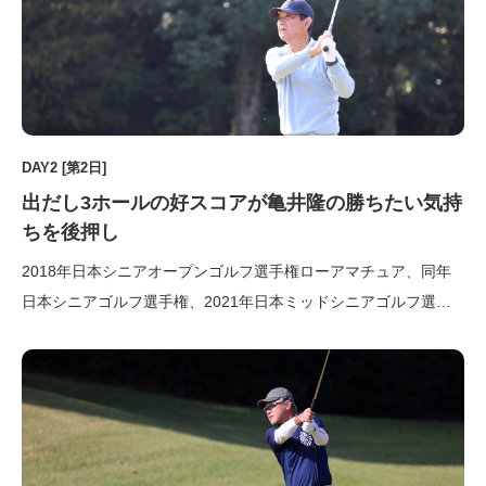
DAY2 [第2日]
出だし3ホールの好スコアが亀井隆の勝ちたい気持
ちを後押し
2018年日本シニアオープンゴルフ選手権ローアマチュア、同年
日本シニアゴルフ選手権、2021年日本ミッドシニアゴルフ選手
権、そして本年の日本グランドシニアゴルフ選手権と、JGAシニ
アアマチュア競技全タイトルを獲得した亀井隆（唐沢GC）。首
位と1打差で迎えた最終ラウンドは、当然のようにスタート前か
ら最 […]