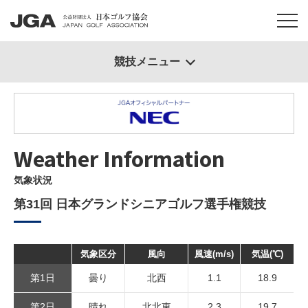
競技メニュー
Weather Information
気象状況
第31回 日本グランドシニアゴルフ選手権競技
気象区分
風向
風速(m/s)
気温(℃)
第1日
曇り
北西
1.1
18.9
第2日
晴れ
北北東
2.3
19.7