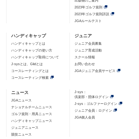
出版物のご案内
2023年ゴルフ規則
2023年ゴルフ規則詳説
JGAルールテスト
ハンディキャップ
ジュニア
ハンディキャップとは
ジュニア会員募集
ハンディキャップの使い方
ジュニア育成活動
ハンディキャップ取得について
スクール情報
J-sysとは、Glidとは
お問い合わせ
コースレーティングとは
JGAジュニア会員サービス
コースレーティング検索
ニュース
J-sys：
倶楽部・団体ログイン
JGAニュース
J-sys：ゴルファーログイン
ナショナルチームニュース
ジュニア会員：ログイン
ゴルフ規則・用具ニュース
JGA個人会員
ハンディキャップニュース
ジュニアニュース
競技ニュース