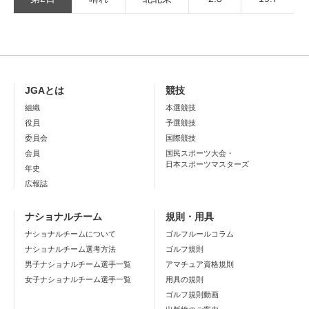
JGAとは
競技
組織
本選競技
役員
予選競技
委員会
国際競技
会員
国民スポーツ大会・
日本スポーツマスターズ
年史
広報誌
ナショナルチーム
規則・用具
ナショナルチームについて
ゴルフルールコラム
ナショナルチーム選考方法
ゴルフ規則
男子ナショナルチーム選手一覧
アマチュア資格規則
女子ナショナルチーム選手一覧
用具の規則
ゴルフ規則動画