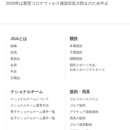
2020年は新型コロナウィルス感染症拡大防止のため中止
JGAとは
競技
組織
本選競技
役員
予選競技
委員会
国際競技
会員
国民スポーツ大会・
日本スポーツマスターズ
年史
広報誌
ナショナルチーム
規則・用具
ナショナルチームについて
ゴルフルールコラム
ナショナルチーム選考方法
ゴルフ規則
男子ナショナルチーム選手一覧
アマチュア資格規則
女子ナショナルチーム選手一覧
用具の規則
ゴルフ規則動画