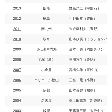
2013
飯能
野島洋二（宇部72）
2012
徳島
小野田篁（豊田）
2011
南九州
※近藤利夫（玉野）
2010
岐阜
山本政実（ミッションバレ
2009
JFE瀬戸内海
金本 勇（岡部チサン）
2008
宝塚（新）
三浦哲生（栗駒）
2007
小金井
高橋久雄（東松山）
2006
エリエール松山
三宮 藏（小野）
2005
伊都
山本英弥（知多）
2004
名古屋
※土田恵造（新奈良）
2003
飯能
安藤喜三郎（大分中央）