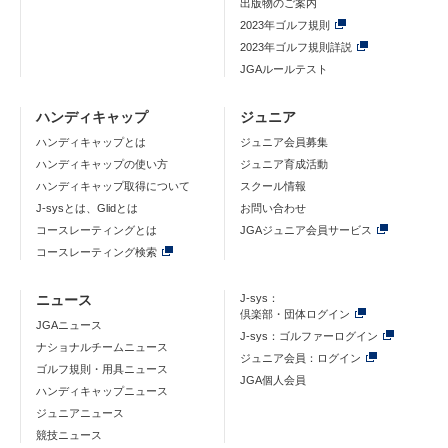
出版物のご案内
2023年ゴルフ規則
2023年ゴルフ規則詳説
JGAルールテスト
ハンディキャップ
ジュニア
ハンディキャップとは
ジュニア会員募集
ハンディキャップの使い方
ジュニア育成活動
ハンディキャップ取得について
スクール情報
J-sysとは、Glidとは
お問い合わせ
コースレーティングとは
JGAジュニア会員サービス
コースレーティング検索
ニュース
J-sys：
倶楽部・団体ログイン
JGAニュース
J-sys：ゴルファーログイン
ナショナルチームニュース
ジュニア会員：ログイン
ゴルフ規則・用具ニュース
JGA個人会員
ハンディキャップニュース
ジュニアニュース
競技ニュース