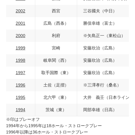
2002
西宮
三谷國夫（中日）
2001
広島（西条）
勝俣幸雄（富士）
2000
利府
※矢島正一（東松山）
1999
宮崎
安藤欣治（広島）
1998
岐阜関（西）
安藤欣治（広島）
1997
取手国際（東）
安藤欣治（広島）
1996
土佐（足摺）
※三澤孝行（桑名）
1995
北六甲（東）
大井 義壬（日本ライン）
1994
茨城（東）
岡部幸雄（日高）
※印はプレーオフ
1994年から1995年は18ホール・ストロークプレー
1996年以降は36ホール・ストロークプレー