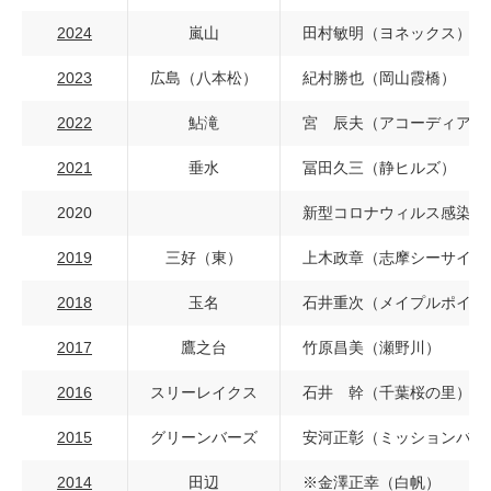
2024
嵐山
田村敏明（ヨネックス）
2023
広島（八本松）
紀村勝也（岡山霞橋）
2022
鮎滝
宮 辰夫（アコーディア・
2021
垂水
冨田久三（静ヒルズ）
2020
新型コロナウィルス感染症
2019
三好（東）
上木政章（志摩シーサイド
2018
玉名
石井重次（メイプルポイン
2017
鷹之台
竹原昌美（瀬野川）
2016
スリーレイクス
石井 幹（千葉桜の里）
2015
グリーンバーズ
安河正彰（ミッションバレ
2014
田辺
※金澤正幸（白帆）