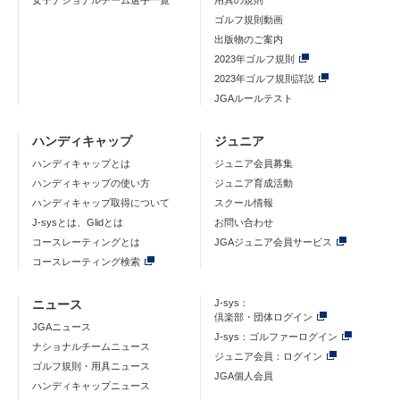
女子ナショナルチーム選手一覧
用具の規則
ゴルフ規則動画
出版物のご案内
2023年ゴルフ規則
2023年ゴルフ規則詳説
JGAルールテスト
ハンディキャップ
ジュニア
ハンディキャップとは
ジュニア会員募集
ハンディキャップの使い方
ジュニア育成活動
ハンディキャップ取得について
スクール情報
J-sysとは、Glidとは
お問い合わせ
コースレーティングとは
JGAジュニア会員サービス
コースレーティング検索
ニュース
J-sys：
倶楽部・団体ログイン
JGAニュース
J-sys：ゴルファーログイン
ナショナルチームニュース
ジュニア会員：ログイン
ゴルフ規則・用具ニュース
JGA個人会員
ハンディキャップニュース