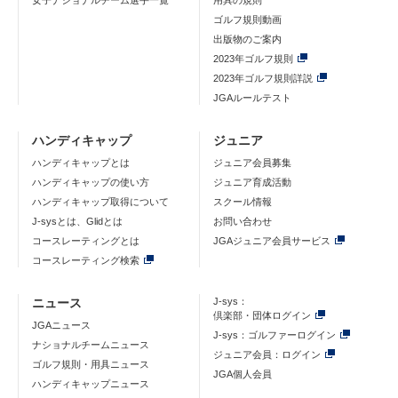
女子ナショナルチーム選手一覧
用具の規則
ゴルフ規則動画
出版物のご案内
2023年ゴルフ規則
2023年ゴルフ規則詳説
JGAルールテスト
ハンディキャップ
ジュニア
ハンディキャップとは
ジュニア会員募集
ハンディキャップの使い方
ジュニア育成活動
ハンディキャップ取得について
スクール情報
J-sysとは、Glidとは
お問い合わせ
コースレーティングとは
JGAジュニア会員サービス
コースレーティング検索
ニュース
J-sys：
倶楽部・団体ログイン
JGAニュース
J-sys：ゴルファーログイン
ナショナルチームニュース
ジュニア会員：ログイン
ゴルフ規則・用具ニュース
JGA個人会員
ハンディキャップニュース