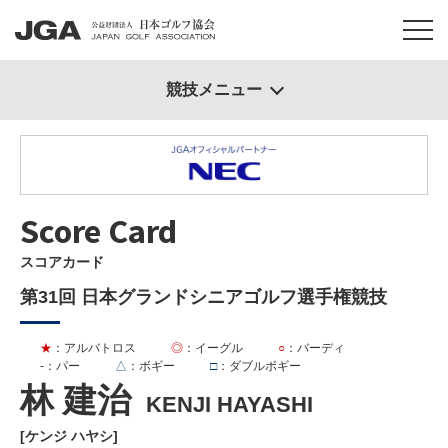
競技メニュー
Score Card
スコアカード
第31回 日本グランドシニアゴルフ選手権競技
★
：アルバトロス
◎
：イーグル
○
：バーディ
-
：パー
△
：ボギー
□
：ダブルボギー
林 建治
KENJI HAYASHI
[ケンジ ハヤシ]