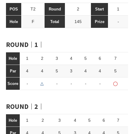
T2
2
1
POS
Round
Start
F
145
-
Hole
Total
Prize
ROUND｜1｜
1
2
3
4
5
6
7
8
Hole
4
4
5
3
4
4
5
3
Par
-
△
-
-
-
-
◯
-
Score
ROUND｜2｜
1
2
3
4
5
6
7
8
Hole
4
4
5
3
4
4
5
3
Par