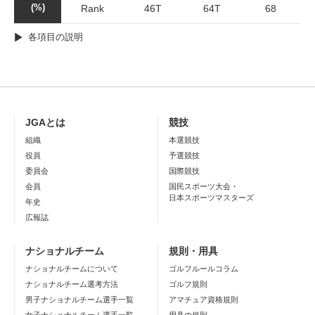
(%)
Rank
46T
64T
68
各項目の説明
JGAとは
競技
組織
本選競技
役員
予選競技
委員会
国際競技
会員
国民スポーツ大会・
日本スポーツマスターズ
年史
広報誌
ナショナルチーム
規則・用具
ナショナルチームについて
ゴルフルールコラム
ナショナルチーム選考方法
ゴルフ規則
男子ナショナルチーム選手一覧
アマチュア資格規則