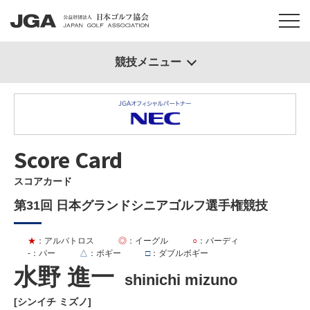
競技メニュー
Score Card
スコアカード
第31回 日本グランドシニアゴルフ選手権競技
★
：アルバトロス
◎
：イーグル
○
：バーディ
-
：パー
△
：ボギー
□
：ダブルボギー
水野 進一
shinichi mizuno
[シンイチ ミズノ]