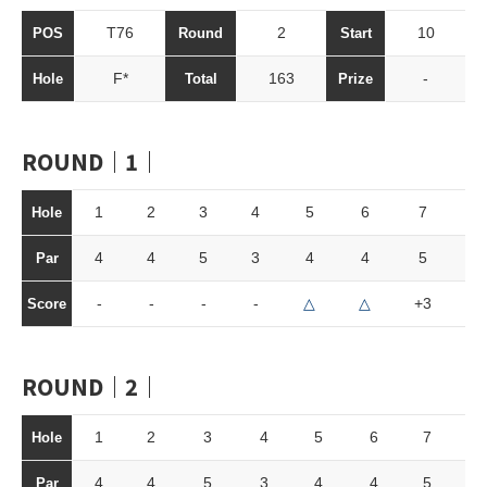
T76
2
10
POS
Round
Start
F*
163
-
Hole
Total
Prize
ROUND｜1｜
1
2
3
4
5
6
7
8
Hole
4
4
5
3
4
4
5
3
Par
-
-
-
-
△
△
+3
-
Score
ROUND｜2｜
1
2
3
4
5
6
7
8
Hole
4
4
5
3
4
4
5
3
Par