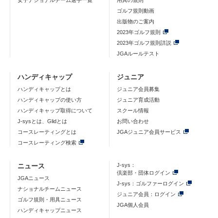
女子ナショナルチーム選手一覧
用具の規則
ゴルフ規則動画
出版物のご案内
2023年ゴルフ規則
2023年ゴルフ規則詳説
JGAルールテスト
ハンディキャップ
ジュニア
ハンディキャップとは
ジュニア会員募集
ハンディキャップの使い方
ジュニア育成活動
ハンディキャップ取得について
スクール情報
J-sysとは、Glidとは
お問い合わせ
コースレーティングとは
JGAジュニア会員サービス
コースレーティング検索
ニュース
J-sys：
倶楽部・団体ログイン
JGAニュース
J-sys：ゴルファーログイン
ナショナルチームニュース
ジュニア会員：ログイン
ゴルフ規則・用具ニュース
JGA個人会員
ハンディキャップニュース