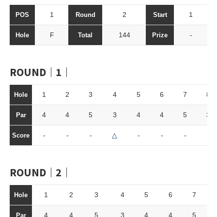
1
2
1
POS
Round
Start
F
144
-
Hole
Total
Prize
ROUND｜1｜
1
2
3
4
5
6
7
8
Hole
4
4
5
3
4
4
5
3
Par
-
-
-
△
-
-
-
-
Score
ROUND｜2｜
1
2
3
4
5
6
7
Hole
4
4
5
3
4
4
5
Par