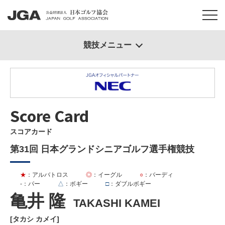
競技メニュー
Score Card
スコアカード
第31回 日本グランドシニアゴルフ選手権競技
★
：アルバトロス
◎
：イーグル
○
：バーディ
-
：パー
△
：ボギー
□
：ダブルボギー
亀井 隆
TAKASHI KAMEI
[タカシ カメイ]