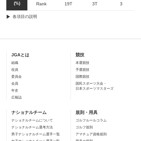
(%)
Rank
19T
3T
3
各項目の説明
JGAとは
競技
組織
本選競技
役員
予選競技
委員会
国際競技
会員
国民スポーツ大会・
日本スポーツマスターズ
年史
広報誌
ナショナルチーム
規則・用具
ナショナルチームについて
ゴルフルールコラム
ナショナルチーム選考方法
ゴルフ規則
男子ナショナルチーム選手一覧
アマチュア資格規則