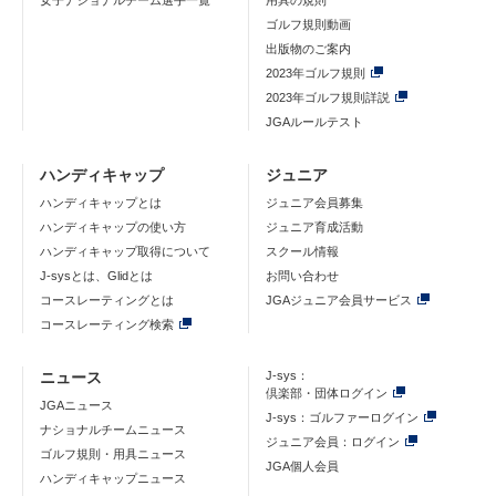
女子ナショナルチーム選手一覧
用具の規則
ゴルフ規則動画
出版物のご案内
2023年ゴルフ規則
2023年ゴルフ規則詳説
JGAルールテスト
ハンディキャップ
ジュニア
ハンディキャップとは
ジュニア会員募集
ハンディキャップの使い方
ジュニア育成活動
ハンディキャップ取得について
スクール情報
J-sysとは、Glidとは
お問い合わせ
コースレーティングとは
JGAジュニア会員サービス
コースレーティング検索
ニュース
J-sys：
倶楽部・団体ログイン
JGAニュース
J-sys：ゴルファーログイン
ナショナルチームニュース
ジュニア会員：ログイン
ゴルフ規則・用具ニュース
JGA個人会員
ハンディキャップニュース