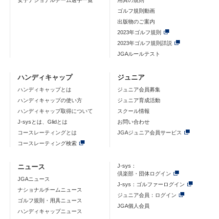
女子ナショナルチーム選手一覧
用具の規則
ゴルフ規則動画
出版物のご案内
2023年ゴルフ規則
2023年ゴルフ規則詳説
JGAルールテスト
ハンディキャップ
ジュニア
ハンディキャップとは
ジュニア会員募集
ハンディキャップの使い方
ジュニア育成活動
ハンディキャップ取得について
スクール情報
J-sysとは、Glidとは
お問い合わせ
コースレーティングとは
JGAジュニア会員サービス
コースレーティング検索
ニュース
J-sys：
倶楽部・団体ログイン
JGAニュース
J-sys：ゴルファーログイン
ナショナルチームニュース
ジュニア会員：ログイン
ゴルフ規則・用具ニュース
JGA個人会員
ハンディキャップニュース