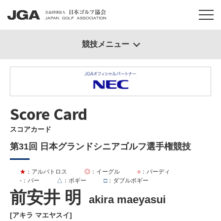
競技メニュー
Score Card
スコアカード
第31回 日本グランドシニアゴルフ選手権競技
★
：アルバトロス
◎
：イーグル
○
：バーディ
-
：パー
△
：ボギー
□
：ダブルボギー
前安井 明
akira maeyasui
[アキラ マエヤスイ]