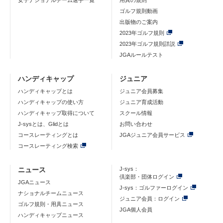
女子ナショナルチーム選手一覧
用具の規則
ゴルフ規則動画
出版物のご案内
2023年ゴルフ規則
2023年ゴルフ規則詳説
JGAルールテスト
ハンディキャップ
ジュニア
ハンディキャップとは
ジュニア会員募集
ハンディキャップの使い方
ジュニア育成活動
ハンディキャップ取得について
スクール情報
J-sysとは、Glidとは
お問い合わせ
コースレーティングとは
JGAジュニア会員サービス
コースレーティング検索
ニュース
J-sys：
倶楽部・団体ログイン
JGAニュース
J-sys：ゴルファーログイン
ナショナルチームニュース
ジュニア会員：ログイン
ゴルフ規則・用具ニュース
JGA個人会員
ハンディキャップニュース