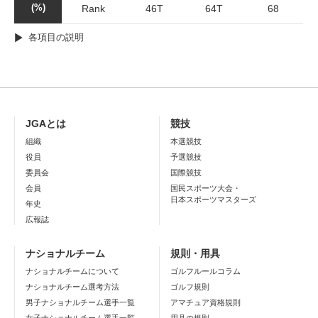
(%)
Rank
46T
64T
68
各項目の説明
JGAとは
競技
組織
本選競技
役員
予選競技
委員会
国際競技
会員
国民スポーツ大会・
日本スポーツマスターズ
年史
広報誌
ナショナルチーム
規則・用具
ナショナルチームについて
ゴルフルールコラム
ナショナルチーム選考方法
ゴルフ規則
男子ナショナルチーム選手一覧
アマチュア資格規則