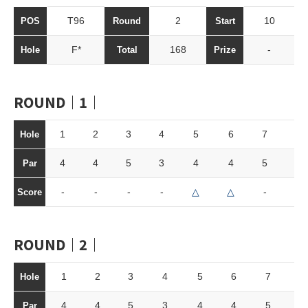
T96
2
10
POS
Round
Start
F*
168
-
Hole
Total
Prize
ROUND｜1｜
1
2
3
4
5
6
7
8
Hole
4
4
5
3
4
4
5
3
Par
-
-
-
-
△
△
-
-
Score
ROUND｜2｜
1
2
3
4
5
6
7
8
Hole
4
4
5
3
4
4
5
3
Par