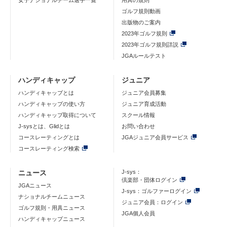
女子ナショナルチーム選手一覧
用具の規則
ゴルフ規則動画
出版物のご案内
2023年ゴルフ規則
2023年ゴルフ規則詳説
JGAルールテスト
ハンディキャップ
ジュニア
ハンディキャップとは
ジュニア会員募集
ハンディキャップの使い方
ジュニア育成活動
ハンディキャップ取得について
スクール情報
J-sysとは、Glidとは
お問い合わせ
コースレーティングとは
JGAジュニア会員サービス
コースレーティング検索
ニュース
J-sys：
倶楽部・団体ログイン
JGAニュース
J-sys：ゴルファーログイン
ナショナルチームニュース
ジュニア会員：ログイン
ゴルフ規則・用具ニュース
JGA個人会員
ハンディキャップニュース