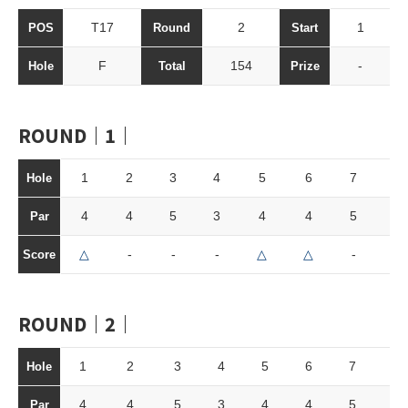
T17
2
1
POS
Round
Start
F
154
-
Hole
Total
Prize
ROUND｜1｜
1
2
3
4
5
6
7
8
Hole
4
4
5
3
4
4
5
3
Par
△
-
-
-
△
△
-
△
Score
ROUND｜2｜
1
2
3
4
5
6
7
8
Hole
4
4
5
3
4
4
5
3
Par