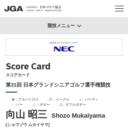
競技メニュー
Score Card
スコアカード
第31回 日本グランドシニアゴルフ選手権競技
★
：アルバトロス
◎
：イーグル
○
：バーディ
-
：パー
△
：ボギー
□
：ダブルボギー
向山 昭三
Shozo Mukaiyama
[ショウゾウ ムカイヤマ]