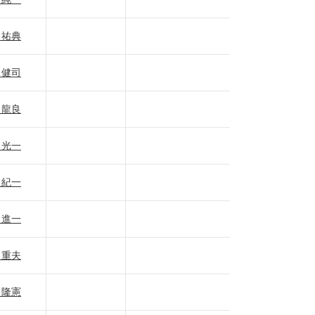
 祐典
 健司
 龍良
 光一
 紀一
 進一
 重夫
 隆憲