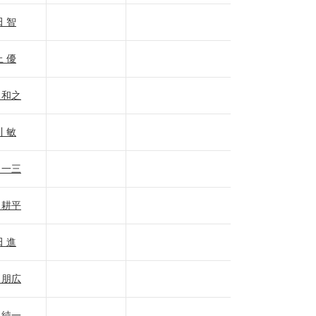
 智
 優
 和之
 敏
 一三
 耕平
 進
 朋広
 純一