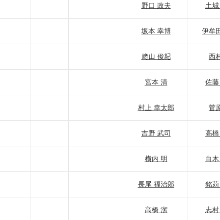
野口 政夫
土城
坂本 幸博
伊牟田
﨑山 俊紀
西村
宮本 清
佐藤
村上 幸太郎
菅原
吉野 武司
高橋
横内 明
白木
長尾 福治郎
銘苅
高橋 潔
志村