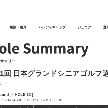
規則・用具
ハンディキャップ
ジュニア
選
ole Summary
サマリー
31回 日本グランドシニアゴルフ
Round ／ HOLE
12
]
1
2
3
4
5
6
7
8
9
10
11
12
13
14
15
16
17
18