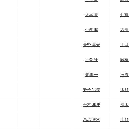
坂本 潤
仁宮
中西 勝
西澤
菅野 義光
山口
小倉 守
關橋
諏澤 一
石原
蛭子 宗夫
水野
丹村 和成
清水
馬場 康次
山野