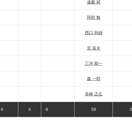
遠藤 斌
阿部 勉
西口 則雄
宮 辰夫
三河 順一
森 一郎
長崎 正広
0
0
8
58
3