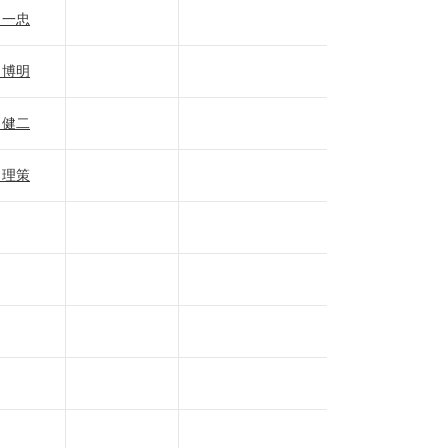
 一忠
 博明
 健二
 理策