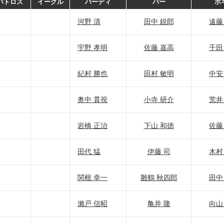
バトロス
イーグル
バーディ
パー
ボ
河野 清
田中 鋭郎
遠藤
宇野 孝明
佐藤 嘉高
千田
紀村 勝也
田村 敏明
中安
奥中 貫視
小寺 研介
荒井
岩橋 正治
下山 和徳
佐藤
田代 猛
伊藤 司
木村
関根 幸一
雛鶴 秋四郎
田中
瀨戸 信昭
亀井 隆
向山