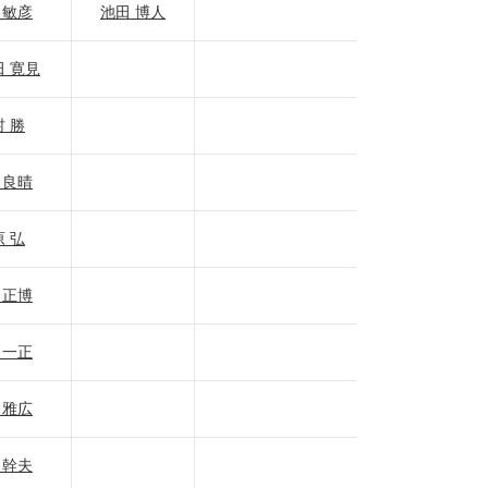
 敏彦
池田 博人
 寛見
 勝
 良晴
 弘
 正博
 一正
 雅広
 幹夫