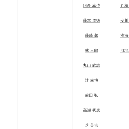
阿多 幸也
丸橋
藤本 道徳
安川
藤崎 馨
浅海
林 三郎
引地
丸山 武志
辻 幸博
前田 弘
高瀬 秀彦
芝 英吉