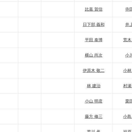
比嘉 賀信
寺田
日下部 義和
井上
平田 泰博
荒木
横山 尚次
小川
伊原木 敬二
小林
林 建治
村瀬
小山 明彦
栗田
藤方 修三
小島
荒川 眞
福原