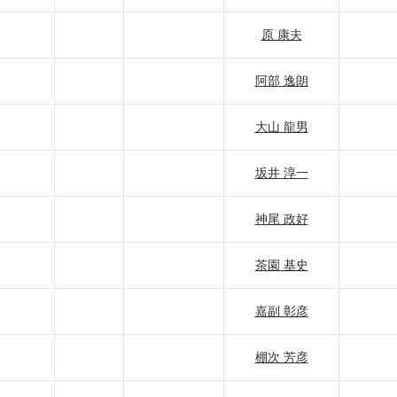
原 康夫
阿部 逸朗
大山 龍男
坂井 淳一
神尾 政好
茶園 基史
嘉副 彰彦
棚次 芳彦