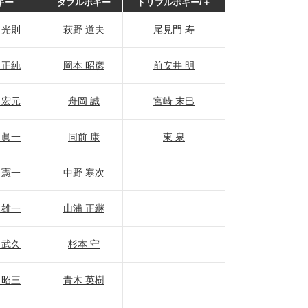
ギー
ダブルボギー
トリプルボギー/＋
 光則
萩野 道夫
尾見門 寿
 正純
岡本 昭彦
前安井 明
 宏元
舟岡 誠
宮崎 末巳
 眞一
同前 康
東 泉
 憲一
中野 寒次
 雄一
山浦 正継
 武久
杉本 守
 昭三
青木 英樹