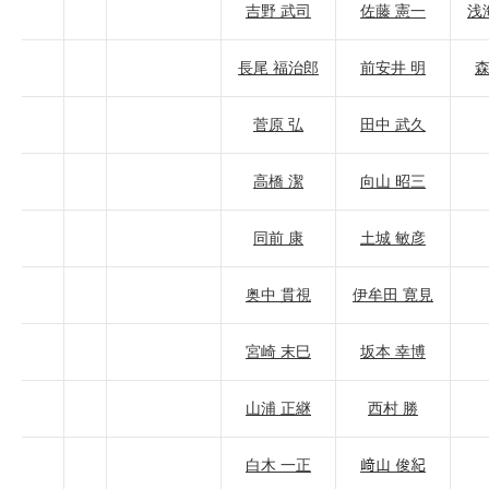
吉野 武司
佐藤 憲一
浅
長尾 福治郎
前安井 明
森
菅原 弘
田中 武久
高橋 潔
向山 昭三
同前 康
土城 敏彦
奥中 貫視
伊牟田 寛見
宮崎 末巳
坂本 幸博
山浦 正継
西村 勝
白木 一正
﨑山 俊紀