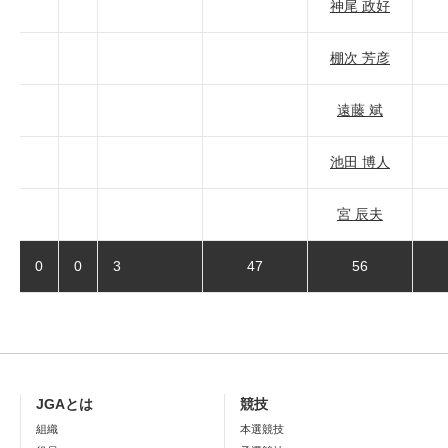
神尾 政好
棚次 芳彦
遠藤 斌
池田 博人
宮 辰夫
0
0
3
47
56
JGAとは
競技
組織
本選競技