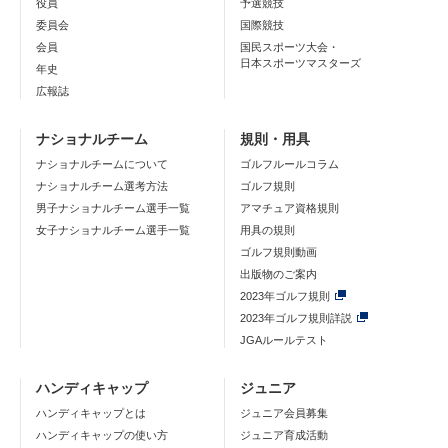
役員
予選競技
委員会
国際競技
会員
国民スポーツ大会・
日本スポーツマスターズ
年史
広報誌
ナショナルチーム
規則・用具
ナショナルチームについて
ゴルフルールコラム
ナショナルチーム選考方法
ゴルフ規則
男子ナショナルチーム選手一覧
アマチュア資格規則
女子ナショナルチーム選手一覧
用具の規則
ゴルフ規則動画
出版物のご案内
2023年ゴルフ規則
2023年ゴルフ規則詳説
JGAルールテスト
ハンディキャップ
ジュニア
ハンディキャップとは
ジュニア会員募集
ハンディキャップの使い方
ジュニア育成活動