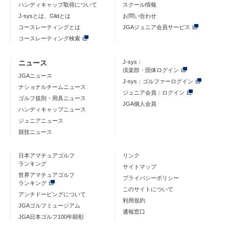
ハンディキャップ取得について
スクール情報
J-sysとは、Glidとは
お問い合わせ
コースレーティングとは
JGAジュニア会員サービス
コースレーティング検索
ニュース
J-sys：
倶楽部・団体ログイン
JGAニュース
J-sys：ゴルファーログイン
ナショナルチームニュース
ジュニア会員：ログイン
ゴルフ規則・用具ニュース
JGA個人会員
ハンディキャップニュース
ジュニアニュース
競技ニュース
日本アマチュアゴルフ
リンク
ランキング
サイトマップ
世界アマチュアゴルフ
プライバシーポリシー
ランキング
このサイトについて
アンチドーピングについて
利用規約
JGAゴルフミュージアム
通報窓口
JGA日本ゴルフ100年顕彰