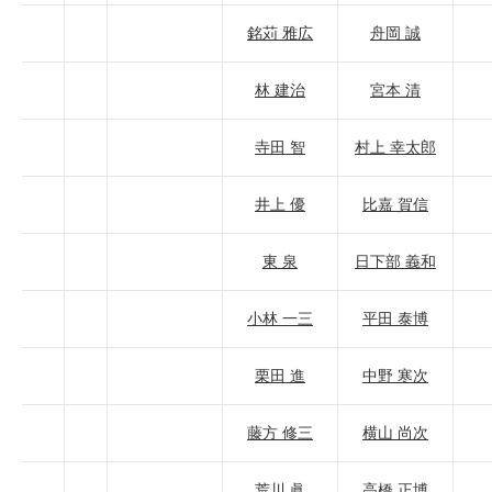
銘苅 雅広
舟岡 誠
林 建治
宮本 清
寺田 智
村上 幸太郎
井上 優
比嘉 賀信
東 泉
日下部 義和
小林 一三
平田 泰博
栗田 進
中野 寒次
藤方 修三
横山 尚次
荒川 眞
高橋 正博