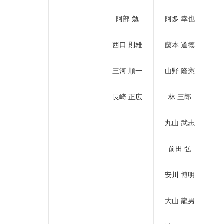
阿部 勉
阿多 幸也
西口 則雄
藤本 道徳
三河 順一
山野 隆憲
長崎 正広
林 三郎
丸山 武志
前田 弘
安川 博明
大山 龍男