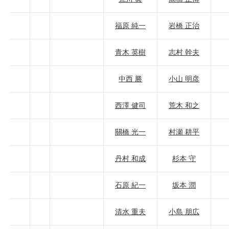
福原 純一
岩橋 正治
青木 英樹
志村 幹夫
中西 勝
小山 明彦
西澤 健司
荒木 和之
關橋 光一
村瀬 耕平
丹村 和成
杉本 守
石原 紀一
坂本 潤
清水 重夫
小島 朋広