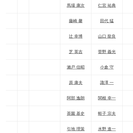
馬場 康次
仁宮 祐典
藤崎 馨
田代 猛
辻 幸博
山口 龍良
芝 英吉
菅野 義光
瀨戸 信昭
小倉 守
原 康夫
諏澤 一
阿部 逸朗
関根 幸一
茶園 基史
蛭子 宗夫
引地 理策
水野 進一