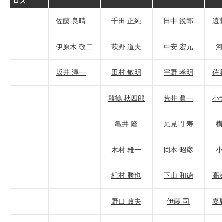
ロス
佐藤 良晴
千田 正純
田中 鋭郎
遠
伊原木 敬二
萩野 道夫
中安 宏元
河
坂井 淳一
田村 敏明
宇野 孝明
佐
雛鶴 秋四郎
荒井 眞一
小
亀井 隆
尾見門 寿
横
木村 雄一
岡本 昭彦
小
紀村 勝也
下山 和徳
高
野口 政夫
伊藤 司
嘉