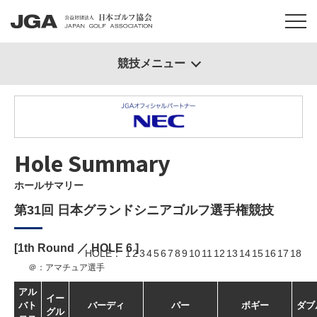
競技メニュー
Hole Summary
ホールサマリー
第31回 日本グランドシニアゴルフ選手権競技
[1th Round ／ HOLE
6
]
HOLE
1
2
3
4
5
6
7
8
9
10
11
12
13
14
15
16
17
18
＠：アマチュア選手
アル
イー
バト
バーディ
パー
ボギー
ダブ
グル