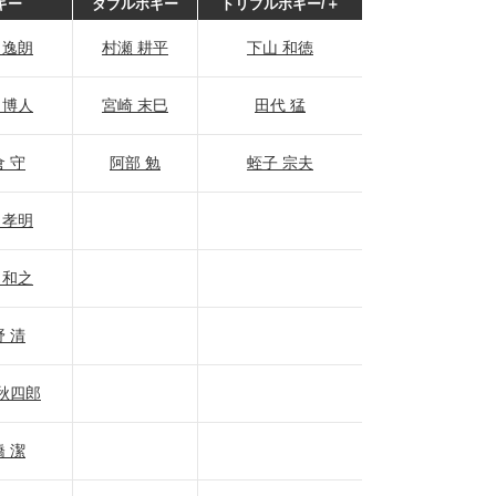
ギー
ダブルボギー
トリプルボギー/＋
 逸朗
村瀬 耕平
下山 和徳
 博人
宮崎 末巳
田代 猛
 守
阿部 勉
蛭子 宗夫
 孝明
 和之
 清
秋四郎
 潔