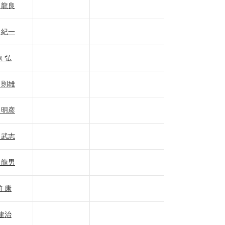
 龍良
 紀一
 弘
 則雄
 明彦
 武志
 龍男
 康
建治