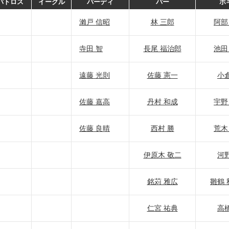
バトロス
イーグル
バーディ
パー
ボ
瀨戸 信昭
林 三郎
阿部
寺田 智
長尾 福治郎
池田
遠藤 光則
佐藤 憲一
小倉
佐藤 嘉高
丹村 和成
宇野
佐藤 良晴
西村 勝
荒木
伊原木 敬二
河野
銘苅 雅広
雛鶴 
仁宮 祐典
高橋