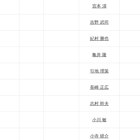
宮本 清
吉野 武司
紀村 勝也
亀井 隆
引地 理策
長崎 正広
志村 幹夫
小川 敏
小寺 研介