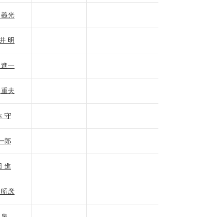
 義光
井 明
 進一
 重夫
 守
一郎
 進
 昭彦
 泉