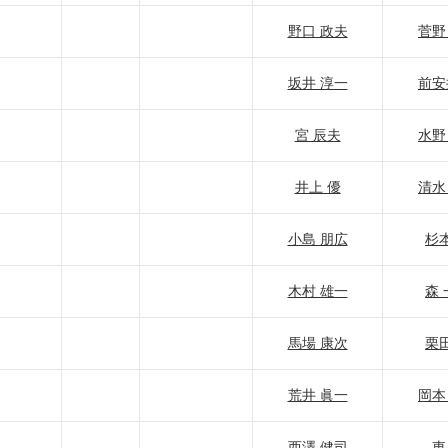
野口 政夫
菅野
坂井 淳一
前安
宮 辰夫
水野
井上 優
清水
小島 朋広
杉本
木村 雄一
森 
馬場 康次
栗田
荒井 眞一
岡本
西澤 健司
東