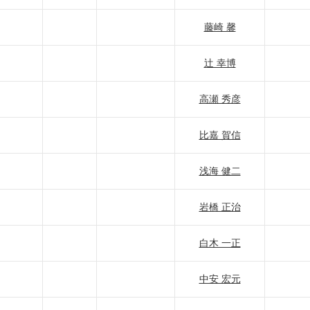
藤崎 馨
辻 幸博
高瀬 秀彦
比嘉 賀信
浅海 健二
岩橋 正治
白木 一正
中安 宏元