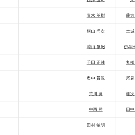
青木 英樹
藤方
横山 尚次
土城
﨑山 俊紀
伊牟田
千田 正純
丸橋
奥中 貫視
尾見
荒川 眞
棚次
中西 勝
田中
田村 敏明