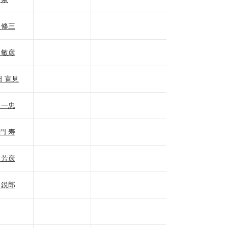
 修三
 敏彦
 寛見
 一忠
門 寿
 芳彦
 鋭郎