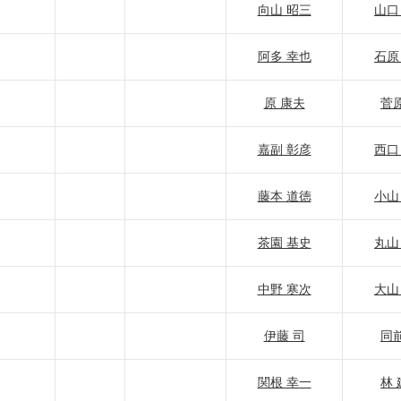
向山 昭三
山口
阿多 幸也
石原
原 康夫
菅原
嘉副 彰彦
西口
藤本 道徳
小山
茶園 基史
丸山
中野 寒次
大山
伊藤 司
同前
関根 幸一
林 