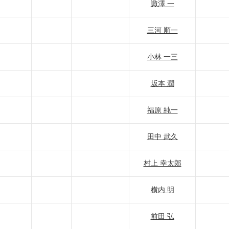
諏澤 一
三河 順一
小林 一三
坂本 潤
福原 純一
田中 武久
村上 幸太郎
横内 明
前田 弘