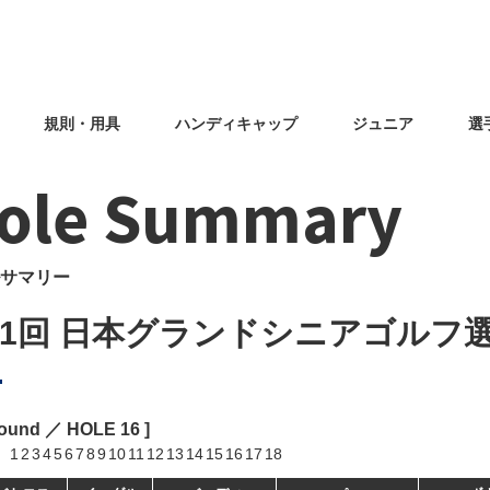
規則・用具
ハンディキャップ
ジュニア
選
ole Summary
サマリー
31回 日本グランドシニアゴルフ
Round ／ HOLE
16
]
1
2
3
4
5
6
7
8
9
10
11
12
13
14
15
16
17
18