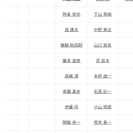
阿多 幸也
下山 和徳
原 康夫
中野 寒次
雛鶴 秋四郎
山口 龍良
藤本 道徳
宮 辰夫
高橋 潔
木村 雄一
茶園 基史
石原 紀一
伊藤 司
小山 明彦
関根 幸一
荒井 眞一