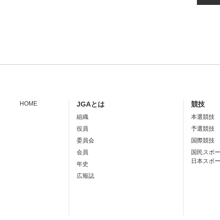
HOME
JGAとは
競技
組織
本選競技
役員
予選競技
委員会
国際競技
会員
国民スポ
日本スポ
年史
広報誌