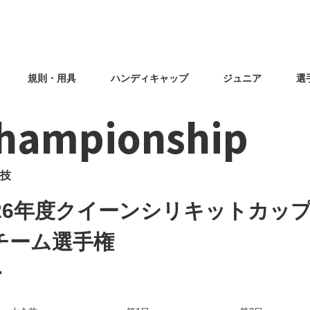
規則・用具
ハンディキャップ
ジュニア
選
hampionship
技
026年度クイーンシリキットカッ
チーム選手権