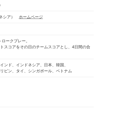
（金）
（インドネシア）
ホームページ
ストロークプレー。
トスコアをその日のチームスコアとし、4日間の合
インド、インドネシア、日本、韓国、
リピン、タイ、シンガポール、ベトナム