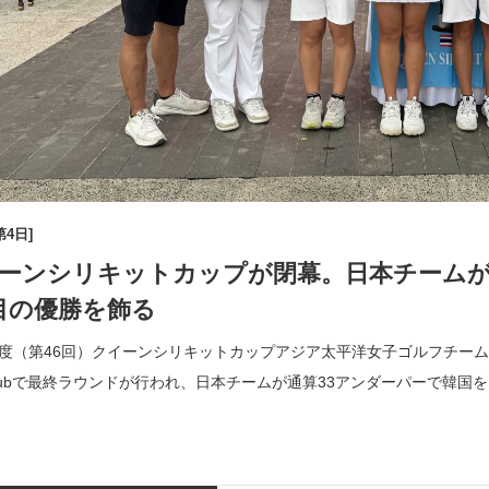
第4日]
ーンシリキットカップが閉幕。日本チームが通算
目の優勝を飾る
年度（第46回）クイーンシリキットカップアジア太平洋女子ゴルフチーム選手権は
f Clubで最終ラウンドが行われ、日本チームが通算33アンダーパーで韓国
。通算32アンダー […]