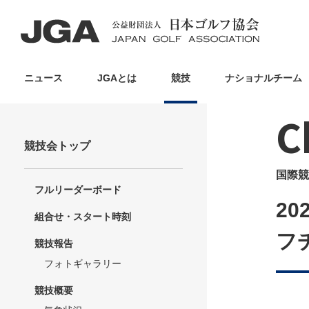
ニュース
JGAとは
競技
ナショナルチーム
C
競技会トップ
国際競
フルリーダーボード
2
組合せ・スタート時刻
フ
競技報告
フォトギャラリー
競技概要