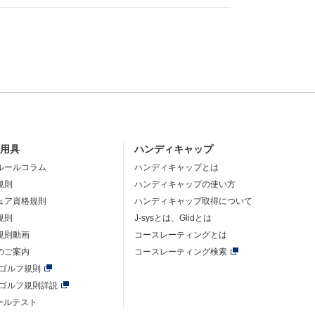
・用具
ハンディキャップ
ルールコラム
ハンディキャップとは
規則
ハンディキャップの使い方
ュア資格規則
ハンディキャップ取得について
規則
J-sysとは、Glidとは
規則動画
コースレーティングとは
のご案内
コースレーティング検索
年ゴルフ規則
年ゴルフ規則詳説
ルールテスト