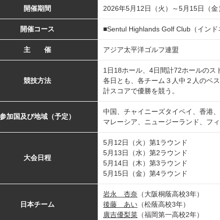
開催期間
2026年5月12日（火）～5月15日
開催コース
■Sentul Highlands Golf Club
主 催
アジア太平洋ゴルフ連盟
1日18ホール、4日間計72ホールの
競技方法
各日とも、各チーム３人中２人のベス
計スコアで優勝を競う。
中国、チャイニーズタイペイ、香港、
参加国及び地域（予定）
マレーシア、ニュージーランド、フィ
5月12日（火）第1ラウンド
5月13日（水）第2ラウンド
大会日程
5月14日（木）第3ラウンド
5月15日（金）第4ラウンド
岩永 杏奈
（大阪桐蔭高校3年）
日本チーム
後藤 あい
（松蔭高校3年）
廣吉優梨菜
（福岡第一高校2年）