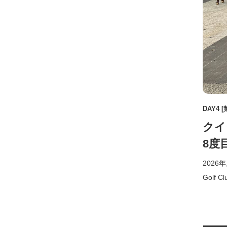
DAY4 [
クイ
8度
2026
Gol
を飾った