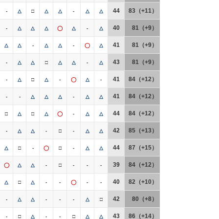
44
83（+11）
-
△
□
△
△
-
△
△
40
81（+9）
-
△
△
△
◯
△
-
△
41
81（+9）
△
△
-
△
△
-
◯
△
43
81（+9）
-
△
△
□
△
△
-
△
41
84（+12）
-
△
□
△
-
◯
△
-
41
84（+12）
-
-
△
△
△
-
△
△
44
84（+12）
□
△
□
△
◯
-
△
△
42
85（+13）
-
△
△
-
□
-
△
△
44
87（+15）
△
□
-
◯
□
-
△
△
39
84（+12）
◯
△
△
-
□
-
-
-
40
82（+10）
△
□
△
-
-
◯
-
-
42
80（+8）
-
△
△
-
-
-
△
□
43
86（+14）
-
□
△
-
-
□
△
△