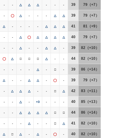
39
79（+7）
-
-
△
△
△
-
-
-
39
79（+7）
-
◯
△
-
-
-
△
△
41
81（+9）
△
-
-
-
-
△
△
△
40
79（+7）
-
-
△
◯
△
△
△
△
39
82（+10）
-
-
△
-
-
△
△
-
44
82（+10）
◯
△
□
□
□
△
-
-
39
86（+14）
-
-
-
-
△
-
□
-
39
79（+7）
△
-
-
△
△
-
◯
-
42
83（+11）
-
△
△
△
-
-
□
△
40
85（+13）
-
-
△
-
+3
-
-
-
44
86（+14）
-
-
△
△
△
△
□
□
41
82（+10）
-
-
-
△
-
-
□
△
40
82（+10）
△
□
△
-
△
-
◯
-