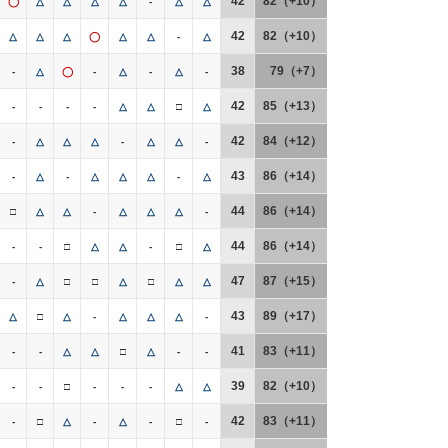
42
82（+10）
◯
△
△
△
△
-
△
△
42
82（+10）
△
△
△
◯
△
△
-
△
38
79（+7）
-
△
◯
-
△
-
△
-
42
85（+13）
-
-
-
-
△
△
□
△
42
84（+12）
-
△
△
△
-
△
△
-
43
86（+14）
-
△
-
△
△
△
-
△
44
86（+14）
□
△
△
-
△
△
△
-
44
86（+14）
-
-
□
△
△
-
□
△
47
87（+15）
-
△
□
□
△
□
△
△
43
89（+17）
△
□
△
-
△
△
△
-
41
83（+11）
-
-
△
△
□
△
-
-
39
82（+10）
-
-
□
-
-
-
△
△
42
83（+11）
-
□
△
-
△
-
□
-