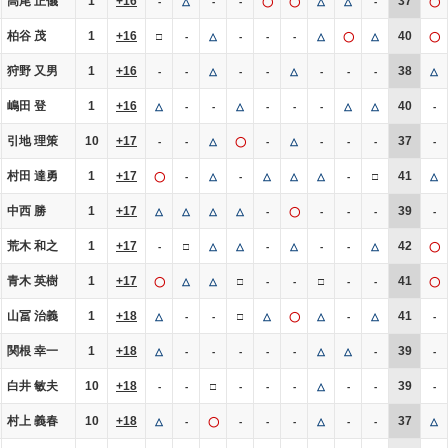
高尾 正儀
1
+16
37
-
△
-
-
◯
◯
△
△
-
◯
柏谷 茂
1
+16
40
□
-
△
-
-
-
△
◯
△
◯
狩野 又男
1
+16
38
-
-
△
-
-
△
-
-
-
△
嶋田 登
1
+16
40
△
-
-
△
-
-
-
△
△
-
引地 理策
10
+17
37
-
-
△
◯
-
△
-
-
-
-
村田 達勇
1
+17
41
◯
-
△
-
△
△
△
-
□
△
中西 勝
1
+17
39
△
△
△
△
-
◯
-
-
-
-
荒木 和之
1
+17
42
-
□
△
△
-
△
-
-
△
◯
青木 英樹
1
+17
41
◯
△
△
□
-
-
□
-
-
◯
山冨 治義
1
+18
41
△
-
-
□
△
◯
△
-
△
-
関根 幸一
1
+18
39
△
-
-
-
-
-
△
△
-
-
白井 敏夫
10
+18
39
-
-
□
-
-
-
△
-
-
-
村上 義春
10
+18
37
△
-
◯
-
-
-
△
-
-
△