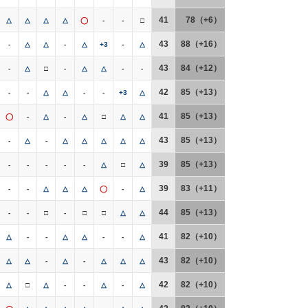
41
78（+6）
△
△
△
△
◯
-
-
□
43
88（+16）
-
△
△
-
△
+3
-
△
43
84（+12）
-
△
□
-
△
△
-
-
42
85（+13）
-
-
△
△
-
-
+3
△
41
85（+13）
◯
-
△
-
△
□
△
△
43
85（+13）
-
△
-
△
△
△
△
△
39
85（+13）
-
-
-
-
-
△
□
△
39
83（+11）
-
-
△
△
△
◯
-
△
44
85（+13）
-
-
□
-
□
□
△
△
41
82（+10）
△
-
-
△
△
-
-
△
43
82（+10）
△
△
-
△
-
△
△
△
42
82（+10）
△
□
△
-
-
△
-
△