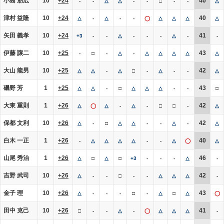
小島 朋広
10
+24
40
-
-
△
△
-
-
□
-
-
△
津村 益隆
10
+24
40
△
-
△
-
-
◯
△
△
△
△
矢田 義孝
10
+24
41
+3
-
-
△
-
-
-
△
-
-
伊藤 譲二
10
+25
43
-
□
-
△
-
△
△
△
△
△
大山 龍男
10
+25
42
△
△
-
△
□
-
△
-
-
△
磯野 芳
1
+25
43
△
△
-
□
△
△
△
-
-
□
大東 重則
1
+26
42
△
◯
△
-
△
-
□
□
-
△
保都 文利
10
+26
42
△
-
□
△
△
-
-
△
-
△
白木 一正
1
+26
40
-
△
△
△
△
-
-
△
◯
△
山尾 秀治
1
+26
46
△
□
△
□
+3
-
-
-
△
-
吉野 武司
10
+26
42
△
-
-
□
-
-
△
△
△
-
金子 理
10
+26
43
△
-
-
-
□
-
△
□
△
◯
田中 克己
10
+26
41
□
-
-
△
-
◯
△
△
△
-