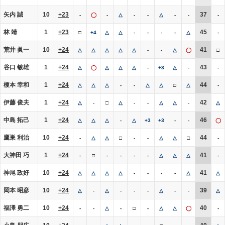
矢内 誠
10
+23
37
-
◯
-
△
-
-
△
-
-
-
林 靖
1
+23
45
□
+4
△
△
-
-
-
-
△
-
荒井 眞一
10
+24
41
△
△
△
△
△
-
-
△
◯
□
谷口 敏雄
1
+24
43
△
◯
△
△
△
-
+3
△
-
-
榎本 幸和
1
+24
44
△
△
△
-
-
△
△
□
△
-
伊藤 俊夫
1
+24
42
△
-
□
△
-
-
△
△
-
△
中島 拓己
1
+24
46
△
△
△
-
△
+3
+3
-
-
◯
鷹巣 利治
10
+24
44
-
△
△
□
-
-
△
△
□
-
大神田 巧
1
+24
41
-
□
-
-
-
-
△
△
△
-
神尾 政好
10
+24
41
△
△
△
△
-
-
-
-
△
△
岡本 昭彦
10
+24
39
△
-
△
-
-
-
△
-
-
△
福澤 勇二
10
+24
40
-
-
△
-
□
-
△
△
◯
-