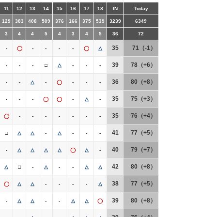
11
12
13
14
15
16
17
18
IN
Today
129
383
408
509
376
166
375
539
3239
6349
3
4
4
5
4
3
4
5
36
72
35
71（-1）
-
◯
-
-
-
-
◯
△
39
78（+6）
-
-
-
□
△
-
-
-
36
80（+8）
-
-
△
-
◯
-
-
-
35
75（+3）
-
-
-
◯
◯
-
△
-
35
76（+4）
◯
-
-
-
-
-
-
-
41
77（+5）
□
△
△
-
△
-
-
-
40
79（+7）
-
△
△
△
△
◯
△
-
42
80（+8）
△
□
-
△
-
-
△
△
38
77（+5）
◯
△
△
-
-
-
-
△
39
80（+8）
-
△
△
-
-
△
△
◯