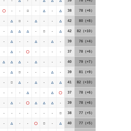
39
76（+4）
-
-
△
-
-
△
△
△
38
78（+6）
◯
-
-
□
-
△
-
△
42
80（+8）
-
△
□
-
△
-
-
△
42
82（+10）
-
△
△
△
-
□
-
△
39
76（+4）
-
△
-
-
△
-
△
-
37
78（+6）
-
△
-
◯
-
-
-
-
40
79（+7）
△
△
△
-
△
-
-
-
39
81（+9）
-
△
□
-
-
-
△
-
41
82（+10）
-
□
△
-
△
-
△
△
37
78（+6）
-
-
-
△
-
-
△
◯
39
78（+6）
-
△
-
◯
△
△
△
-
38
77（+5）
-
-
-
-
-
-
-
□
40
77（+5）
-
△
-
-
◯
□
-
△