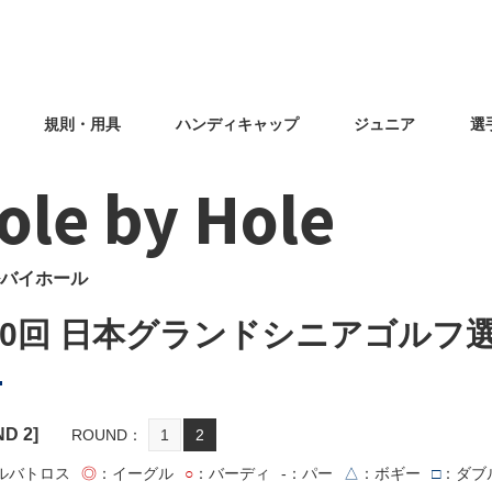
規則・用具
ハンディキャップ
ジュニア
選
ole by Hole
バイホール
30回 日本グランドシニアゴルフ
ND
2
]
ROUND
1
2
ルバトロス
◎
：イーグル
○
：バーディ
-
：パー
△
：ボギー
□
：ダブ