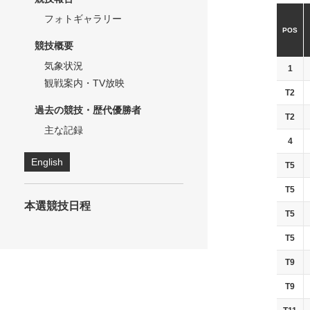
フォトギャラリー
POS
競技概要
気象状況
1
観戦案内・TV放映
T2
過去の競技・歴代優勝者
T2
主な記録
4
English
T5
T5
本選競技日程
T5
T5
T9
T9