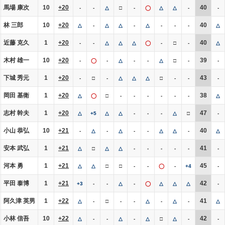
馬場 康次
10
+20
40
-
-
△
□
-
◯
△
△
-
-
林 三郎
10
+20
40
△
-
△
△
-
△
-
-
-
△
近藤 克久
1
+20
40
-
-
△
△
△
◯
-
□
-
△
木村 雄一
10
+20
39
-
◯
-
△
-
-
△
□
-
-
下城 秀元
1
+20
43
-
□
-
△
△
△
□
-
-
-
岡田 基衛
1
+20
38
△
◯
□
-
-
-
-
-
-
△
志村 幹夫
1
+20
47
△
+5
△
△
-
-
-
△
□
-
小山 恭弘
10
+21
40
-
△
-
△
-
-
△
△
-
△
安本 武弘
1
+21
41
△
□
△
△
-
-
-
-
-
-
河本 勇
1
+21
45
△
△
□
□
-
-
◯
-
+4
-
平田 泰博
1
+21
42
+3
-
-
△
-
◯
△
△
△
-
阿久津 英男
1
+22
41
△
-
□
-
-
△
-
△
-
△
小林 信吾
10
+22
42
△
-
-
△
-
△
□
△
-
-