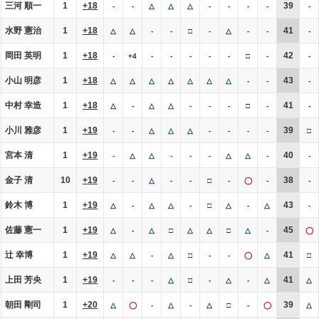
三河 順一
1
+18
39
-
-
△
△
△
-
-
-
-
-
水野 憲治
1
+18
41
△
△
-
-
□
-
△
-
-
-
岡田 英明
1
+18
42
-
+4
-
-
-
-
-
□
-
-
小山 明彦
1
+18
43
△
△
△
△
△
△
△
-
-
-
中村 幸造
1
+18
41
△
-
△
△
-
-
-
□
-
-
小川 雅彦
1
+19
39
-
-
△
△
△
-
-
-
-
□
宮本 清
1
+19
40
-
△
△
-
-
-
△
△
-
-
金子 清
10
+19
38
-
-
△
-
-
□
-
◯
-
-
鈴木 博
1
+19
43
△
-
△
△
-
□
△
-
△
-
佐藤 憲一
1
+19
45
△
-
△
□
△
△
□
△
-
◯
辻 幸博
1
+19
41
△
△
-
△
□
-
-
◯
△
□
上田 芳央
1
+19
41
-
-
-
△
□
-
△
-
△
△
朝田 剛司
1
+20
39
△
◯
-
△
-
△
□
-
◯
△