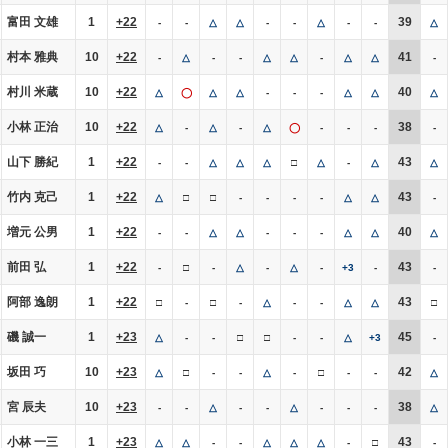
富田 文雄
1
+22
39
-
-
△
△
-
-
△
-
-
△
村本 雅典
10
+22
41
-
△
-
-
△
△
-
△
△
-
村川 米蔵
10
+22
40
△
◯
△
△
-
-
-
△
△
△
小林 正治
10
+22
38
△
-
△
-
△
◯
-
-
-
-
山下 勝紀
1
+22
43
-
-
△
△
△
□
△
-
△
△
竹内 克己
1
+22
43
△
□
□
-
-
-
-
△
△
-
増元 公男
1
+22
40
-
-
△
△
-
-
-
△
△
△
前田 弘
1
+22
43
-
□
-
△
-
△
-
+3
-
-
阿部 逸朗
1
+22
43
□
-
□
-
△
-
-
△
△
□
磯 誠一
1
+23
45
△
-
-
□
□
-
-
△
+3
-
坂田 巧
10
+23
42
△
□
-
-
△
-
□
-
-
△
宮 辰夫
10
+23
38
-
-
△
-
-
△
-
-
-
△
小林 一三
1
+23
43
△
△
-
-
△
△
△
-
□
-