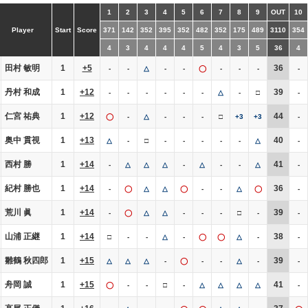
1
2
3
4
5
6
7
8
9
OUT
10
Player
Start
Score
371
142
352
395
352
482
352
175
489
3110
354
4
3
4
4
4
5
4
3
5
36
4
田村 敏明
1
+5
36
-
-
△
-
-
◯
-
-
-
-
丹村 和成
1
+12
39
-
-
-
-
-
-
△
-
□
-
仁宮 祐典
1
+12
44
◯
-
△
-
-
-
□
+3
+3
-
奥中 貫視
1
+13
40
△
-
□
-
-
-
-
-
△
-
西村 勝
1
+14
41
-
△
△
△
-
△
-
-
△
-
紀村 勝也
1
+14
36
-
◯
△
△
◯
-
-
△
◯
-
荒川 眞
1
+14
39
-
◯
△
△
-
-
-
□
-
-
山浦 正継
1
+14
38
□
-
-
△
-
◯
◯
△
-
-
雛鶴 秋四郎
1
+15
39
△
△
△
-
◯
-
-
△
-
-
舟岡 誠
1
+15
41
◯
-
-
□
-
△
△
△
△
-