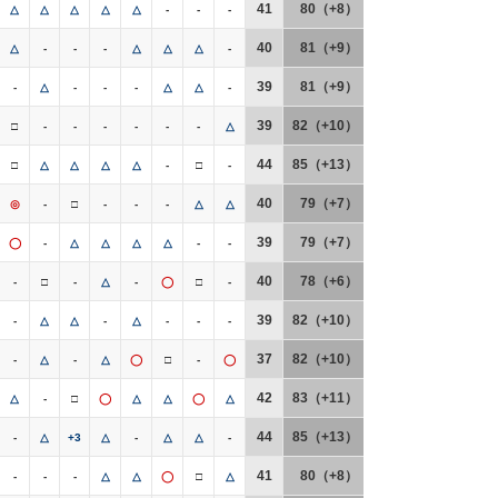
41
80（+8）
△
△
△
△
△
-
-
-
40
81（+9）
△
-
-
-
△
△
△
-
39
81（+9）
-
△
-
-
-
△
△
-
39
82（+10）
□
-
-
-
-
-
-
△
44
85（+13）
□
△
△
△
△
-
□
-
40
79（+7）
◎
-
□
-
-
-
△
△
39
79（+7）
◯
-
△
△
△
△
-
-
40
78（+6）
-
□
-
△
-
◯
□
-
39
82（+10）
-
△
△
-
△
-
-
-
37
82（+10）
-
△
-
△
◯
□
-
◯
42
83（+11）
△
-
□
◯
△
△
◯
△
44
85（+13）
-
△
+3
△
-
△
△
-
41
80（+8）
-
-
-
△
△
◯
□
△