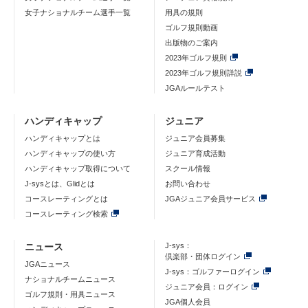
女子ナショナルチーム選手一覧
用具の規則
ゴルフ規則動画
出版物のご案内
2023年ゴルフ規則
2023年ゴルフ規則詳説
JGAルールテスト
ハンディキャップ
ジュニア
ハンディキャップとは
ジュニア会員募集
ハンディキャップの使い方
ジュニア育成活動
ハンディキャップ取得について
スクール情報
J-sysとは、Glidとは
お問い合わせ
コースレーティングとは
JGAジュニア会員サービス
コースレーティング検索
ニュース
J-sys：
倶楽部・団体ログイン
JGAニュース
J-sys：ゴルファーログイン
ナショナルチームニュース
ジュニア会員：ログイン
ゴルフ規則・用具ニュース
JGA個人会員