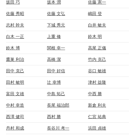
坂田 巧
坂本 潤
佐藤 憲一
佐藤 秀昭
佐藤 文弘
嶋田 登
志村 幹夫
下城 秀元
白井 敏夫
白木 一正
上重 修
鈴木 明
鈴木 博
関根 幸一
高尾 正儀
鷹巣 利治
高橋 潔
竹内 克己
田中 克己
田中 好信
谷口 敏雄
田村 敏明
辻 幸博
津村 益隆
富田 文雄
中島 拓己
中西 勝
中村 幸造
長尾 福治郎
新倉 利夫
西澤 健司
西村 勝
仁宮 祐典
丹村 和成
長谷川 考一
浜田 貞雄