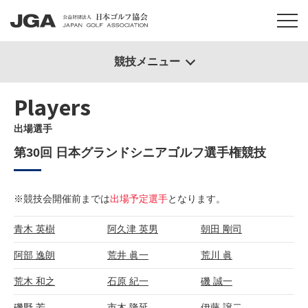
競技メニュー
Players
出場選手
第30回 日本グランドシニアゴルフ選手権競技
※競技会開催前までは
出場予定選手
となります。
青木 英樹
阿久津 英男
朝田 剛司
阿部 逸朗
荒井 眞一
荒川 眞
荒木 和之
石原 紀一
磯 誠一
磯野 芳
市木 隆延
伊藤 譲二