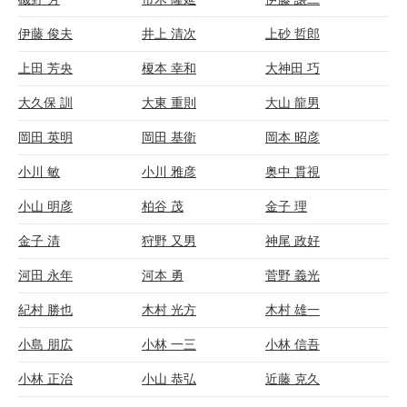
伊藤 俊夫
井上 清次
上砂 哲郎
上田 芳央
榎本 幸和
大神田 巧
大久保 訓
大東 重則
大山 龍男
岡田 英明
岡田 基衛
岡本 昭彦
小川 敏
小川 雅彦
奥中 貫視
小山 明彦
柏谷 茂
金子 理
金子 清
狩野 又男
神尾 政好
河田 永年
河本 勇
菅野 義光
紀村 勝也
木村 光方
木村 雄一
小島 朋広
小林 一三
小林 信吾
小林 正治
小山 恭弘
近藤 克久