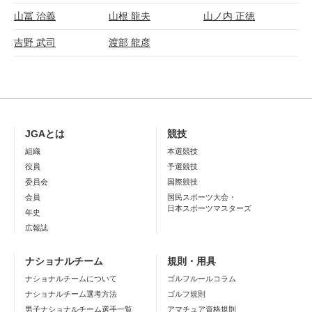
山冨 治義
山根 龍夫
山ノ内 正徳
吉野 武司
渡部 龍彦
JGAとは
競技
組織
本選競技
役員
予選競技
委員会
国際競技
会員
国民スポーツ大会・
日本スポーツマスターズ
年史
広報誌
ナショナルチーム
規則・用具
ナショナルチームについて
ゴルフルールコラム
ナショナルチーム選考方法
ゴルフ規則
男子ナショナルチーム選手一覧
アマチュア資格規則