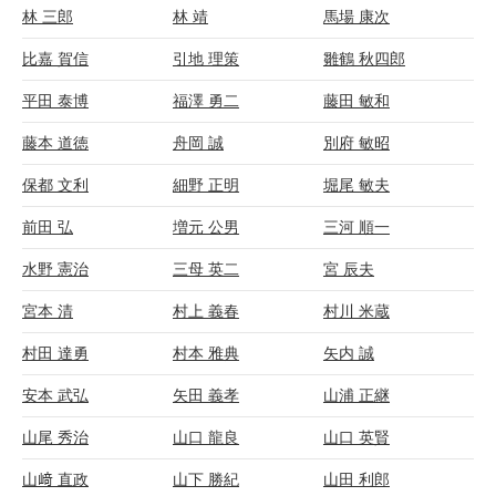
林 三郎
林 靖
馬場 康次
比嘉 賀信
引地 理策
雛鶴 秋四郎
平田 泰博
福澤 勇二
藤田 敏和
藤本 道徳
舟岡 誠
別府 敏昭
保都 文利
細野 正明
堀尾 敏夫
前田 弘
増元 公男
三河 順一
水野 憲治
三母 英二
宮 辰夫
宮本 清
村上 義春
村川 米蔵
村田 達勇
村本 雅典
矢内 誠
安本 武弘
矢田 義孝
山浦 正継
山尾 秀治
山口 龍良
山口 英賢
山﨑 直政
山下 勝紀
山田 利郎