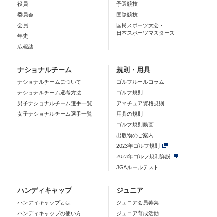
役員
予選競技
委員会
国際競技
会員
国民スポーツ大会・
日本スポーツマスターズ
年史
広報誌
ナショナルチーム
規則・用具
ナショナルチームについて
ゴルフルールコラム
ナショナルチーム選考方法
ゴルフ規則
男子ナショナルチーム選手一覧
アマチュア資格規則
女子ナショナルチーム選手一覧
用具の規則
ゴルフ規則動画
出版物のご案内
2023年ゴルフ規則
2023年ゴルフ規則詳説
JGAルールテスト
ハンディキャップ
ジュニア
ハンディキャップとは
ジュニア会員募集
ハンディキャップの使い方
ジュニア育成活動