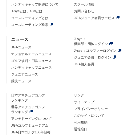
ハンディキャップ取得について
スクール情報
J-sysとは、Glidとは
お問い合わせ
コースレーティングとは
JGAジュニア会員サービス
コースレーティング検索
ニュース
J-sys：
倶楽部・団体ログイン
JGAニュース
J-sys：ゴルファーログイン
ナショナルチームニュース
ジュニア会員：ログイン
ゴルフ規則・用具ニュース
JGA個人会員
ハンディキャップニュース
ジュニアニュース
競技ニュース
日本アマチュアゴルフ
リンク
ランキング
サイトマップ
世界アマチュアゴルフ
プライバシーポリシー
ランキング
このサイトについて
アンチドーピングについて
利用規約
JGAゴルフミュージアム
通報窓口
JGA日本ゴルフ100年顕彰