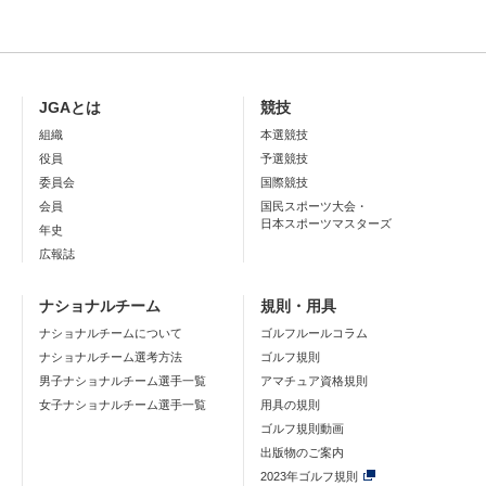
JGAとは
競技
組織
本選競技
役員
予選競技
委員会
国際競技
会員
国民スポーツ大会・
日本スポーツマスターズ
年史
広報誌
ナショナルチーム
規則・用具
ナショナルチームについて
ゴルフルールコラム
ナショナルチーム選考方法
ゴルフ規則
男子ナショナルチーム選手一覧
アマチュア資格規則
女子ナショナルチーム選手一覧
用具の規則
ゴルフ規則動画
出版物のご案内
2023年ゴルフ規則