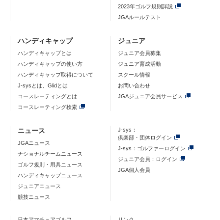
2023年ゴルフ規則詳説
JGAルールテスト
ハンディキャップ
ジュニア
ハンディキャップとは
ジュニア会員募集
ハンディキャップの使い方
ジュニア育成活動
ハンディキャップ取得について
スクール情報
J-sysとは、Glidとは
お問い合わせ
コースレーティングとは
JGAジュニア会員サービス
コースレーティング検索
ニュース
J-sys：
倶楽部・団体ログイン
JGAニュース
J-sys：ゴルファーログイン
ナショナルチームニュース
ジュニア会員：ログイン
ゴルフ規則・用具ニュース
JGA個人会員
ハンディキャップニュース
ジュニアニュース
競技ニュース
日本アマチュアゴルフ
リンク