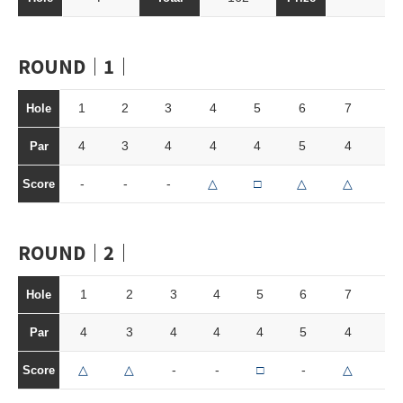
ROUND｜1｜
1
2
3
4
5
6
7
8
Hole
4
3
4
4
4
5
4
3
Par
-
-
-
△
□
△
△
-
Score
ROUND｜2｜
1
2
3
4
5
6
7
8
Hole
4
3
4
4
4
5
4
3
Par
△
△
-
-
□
-
△
-
Score