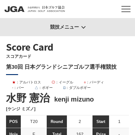
競技メニュー
Score Card
スコアカード
第30回 日本グランドシニアゴルフ選手権競技
★
：アルバトロス
◎
：イーグル
○
：バーディ
-
：パー
△
：ボギー
□
：ダブルボギー
水野 憲治
kenji mizuno
[ケンジ ミズノ]
T20
2
1
POS
Round
Start
F
162
-
Hole
Total
Prize