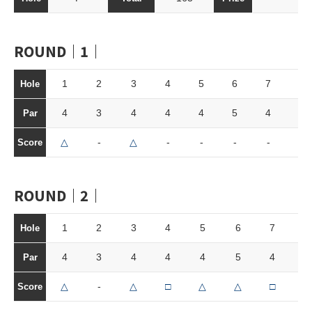
ROUND｜1｜
1
2
3
4
5
6
7
8
Hole
4
3
4
4
4
5
4
3
Par
△
-
△
-
-
-
-
-
Score
ROUND｜2｜
1
2
3
4
5
6
7
8
Hole
4
3
4
4
4
5
4
3
Par
△
-
△
□
△
△
□
△
Score