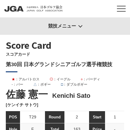
競技メニュー
Score Card
スコアカード
第30回 日本グランドシニアゴルフ選手権競技
★
：アルバトロス
◎
：イーグル
○
：バーディ
-
：パー
△
：ボギー
□
：ダブルボギー
佐藤 憲一
Kenichi Sato
[ケンイチ サトウ]
T29
2
1
POS
Round
Start
F
163
-
Hole
Total
Prize