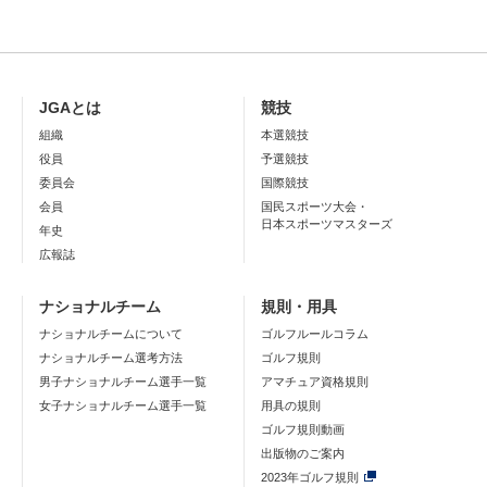
JGAとは
競技
組織
本選競技
役員
予選競技
委員会
国際競技
会員
国民スポーツ大会・
日本スポーツマスターズ
年史
広報誌
ナショナルチーム
規則・用具
ナショナルチームについて
ゴルフルールコラム
ナショナルチーム選考方法
ゴルフ規則
男子ナショナルチーム選手一覧
アマチュア資格規則
女子ナショナルチーム選手一覧
用具の規則
ゴルフ規則動画
出版物のご案内
2023年ゴルフ規則