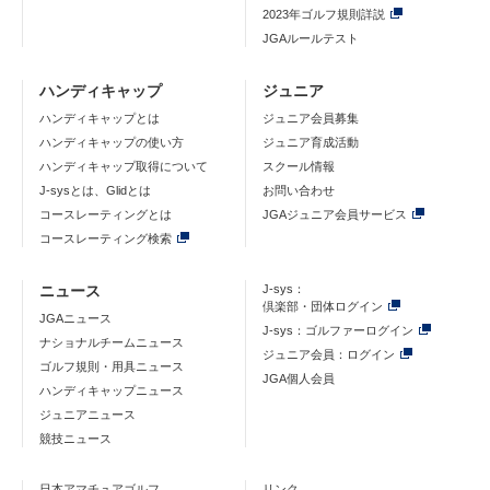
2023年ゴルフ規則詳説
JGAルールテスト
ハンディキャップ
ジュニア
ハンディキャップとは
ジュニア会員募集
ハンディキャップの使い方
ジュニア育成活動
ハンディキャップ取得について
スクール情報
J-sysとは、Glidとは
お問い合わせ
コースレーティングとは
JGAジュニア会員サービス
コースレーティング検索
ニュース
J-sys：
倶楽部・団体ログイン
JGAニュース
J-sys：ゴルファーログイン
ナショナルチームニュース
ジュニア会員：ログイン
ゴルフ規則・用具ニュース
JGA個人会員
ハンディキャップニュース
ジュニアニュース
競技ニュース
日本アマチュアゴルフ
リンク