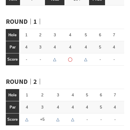
ROUND｜1｜
1
2
3
4
5
6
7
8
Hole
4
3
4
4
4
5
4
3
Par
-
-
△
◯
△
-
-
△
Score
ROUND｜2｜
1
2
3
4
5
6
7
Hole
4
3
4
4
4
5
4
Par
△
+5
△
△
-
-
-
Score