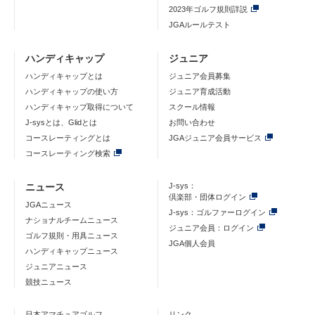
2023年ゴルフ規則詳説
JGAルールテスト
ハンディキャップ
ジュニア
ハンディキャップとは
ジュニア会員募集
ハンディキャップの使い方
ジュニア育成活動
ハンディキャップ取得について
スクール情報
J-sysとは、Glidとは
お問い合わせ
コースレーティングとは
JGAジュニア会員サービス
コースレーティング検索
ニュース
J-sys：
倶楽部・団体ログイン
JGAニュース
J-sys：ゴルファーログイン
ナショナルチームニュース
ジュニア会員：ログイン
ゴルフ規則・用具ニュース
JGA個人会員
ハンディキャップニュース
ジュニアニュース
競技ニュース
日本アマチュアゴルフ
リンク