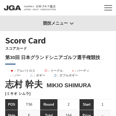
競技メニュー
Score Card
スコアカード
第30回 日本グランドシニアゴルフ選手権競技
★
：アルバトロス
◎
：イーグル
○
：バーディ
-
：パー
△
：ボギー
□
：ダブルボギー
志村 幹夫
MIKIO SHIMURA
[ミキオ シムラ]
T36
2
1
POS
Round
Start
F
164
-
Hole
Total
Prize