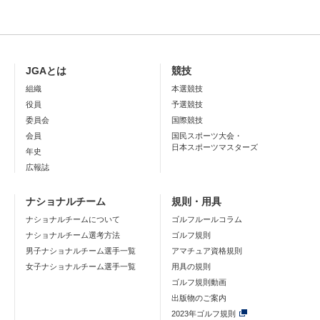
JGAとは
競技
組織
本選競技
役員
予選競技
委員会
国際競技
会員
国民スポーツ大会・
日本スポーツマスターズ
年史
広報誌
ナショナルチーム
規則・用具
ナショナルチームについて
ゴルフルールコラム
ナショナルチーム選考方法
ゴルフ規則
男子ナショナルチーム選手一覧
アマチュア資格規則
女子ナショナルチーム選手一覧
用具の規則
ゴルフ規則動画
出版物のご案内
2023年ゴルフ規則