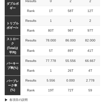
Results
0
2
2
ダブルボ
ギー
Rank
1T
58T
12T
Results
1
1
2
トリプル
ボギー/+
Rank
80T
98T
97T
ストロー
Results
78.000
86.000
82.000
ク
(Totalは
Rank
5T
89T
41T
平均)
Results
77.778
55.556
66.667
パーキー
プ率(%)
Rank
1
26T
4T
Results
5.556
0.000
2.778
パーブレ
ーク率
(%)
Rank
19T
72T
59
各項目の説明