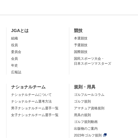
JGAとは
競技
組織
本選競技
役員
予選競技
委員会
国際競技
会員
国民スポーツ大会・
日本スポーツマスターズ
年史
広報誌
ナショナルチーム
規則・用具
ナショナルチームについて
ゴルフルールコラム
ナショナルチーム選考方法
ゴルフ規則
男子ナショナルチーム選手一覧
アマチュア資格規則
女子ナショナルチーム選手一覧
用具の規則
ゴルフ規則動画
出版物のご案内
2023年ゴルフ規則