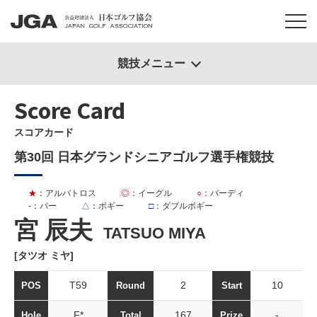
競技メニュー
Score Card
スコアカード
第30回 日本グランドシニアゴルフ選手権競技
★
：アルバトロス
◎
：イーグル
○
：バーディ
-
：パー
△
：ボギー
□
：ダブルボギー
宮 辰夫
TATSUO MIYA
[タツオ ミヤ]
T59
2
10
POS
Round
Start
F*
167
-
Hole
Total
Prize