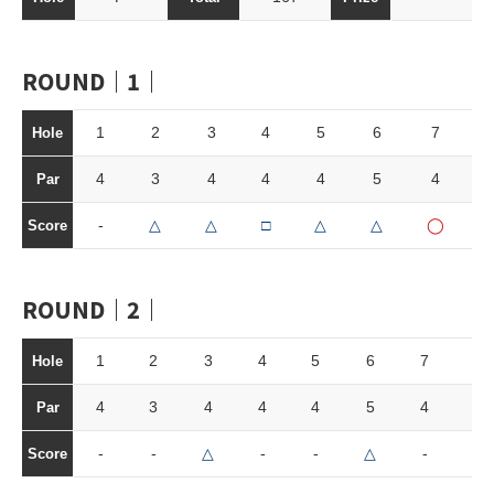
ROUND｜1｜
1
2
3
4
5
6
7
Hole
4
3
4
4
4
5
4
Par
-
△
△
□
△
△
◯
Score
ROUND｜2｜
1
2
3
4
5
6
7
8
Hole
4
3
4
4
4
5
4
3
Par
-
-
△
-
-
△
-
-
Score