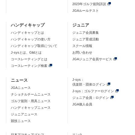
2023年ゴルフ規則詳説
JGAルールテスト
ハンディキャップ
ジュニア
ハンディキャップとは
ジュニア会員募集
ハンディキャップの使い方
ジュニア育成活動
ハンディキャップ取得について
スクール情報
J-sysとは、Glidとは
お問い合わせ
コースレーティングとは
JGAジュニア会員サービス
コースレーティング検索
ニュース
J-sys：
倶楽部・団体ログイン
JGAニュース
J-sys：ゴルファーログイン
ナショナルチームニュース
ジュニア会員：ログイン
ゴルフ規則・用具ニュース
JGA個人会員
ハンディキャップニュース
ジュニアニュース
競技ニュース
日本アマチュアゴルフ
リンク