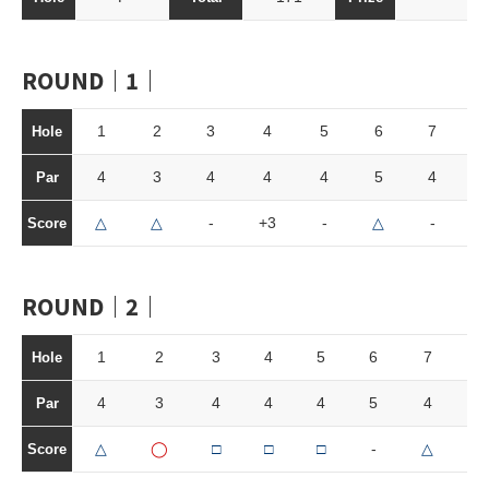
ROUND｜1｜
1
2
3
4
5
6
7
Hole
4
3
4
4
4
5
4
Par
△
△
-
+3
-
△
-
Score
ROUND｜2｜
1
2
3
4
5
6
7
8
Hole
4
3
4
4
4
5
4
3
Par
△
◯
□
□
□
-
△
-
Score