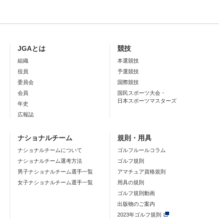
JGAとは
競技
組織
本選競技
役員
予選競技
委員会
国際競技
会員
国民スポーツ大会・
日本スポーツマスターズ
年史
広報誌
ナショナルチーム
規則・用具
ナショナルチームについて
ゴルフルールコラム
ナショナルチーム選考方法
ゴルフ規則
男子ナショナルチーム選手一覧
アマチュア資格規則
女子ナショナルチーム選手一覧
用具の規則
ゴルフ規則動画
出版物のご案内
2023年ゴルフ規則