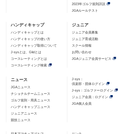
2023年ゴルフ規則詳説
JGAルールテスト
ハンディキャップ
ジュニア
ハンディキャップとは
ジュニア会員募集
ハンディキャップの使い方
ジュニア育成活動
ハンディキャップ取得について
スクール情報
J-sysとは、Glidとは
お問い合わせ
コースレーティングとは
JGAジュニア会員サービス
コースレーティング検索
ニュース
J-sys：
倶楽部・団体ログイン
JGAニュース
J-sys：ゴルファーログイン
ナショナルチームニュース
ジュニア会員：ログイン
ゴルフ規則・用具ニュース
JGA個人会員
ハンディキャップニュース
ジュニアニュース
競技ニュース
日本アマチュアゴルフ
リンク