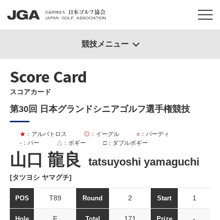
競技メニュー
Score Card
スコアカード
第30回 日本グランドシニアゴルフ選手権競技
★
：アルバトロス
◎
：イーグル
○
：バーディ
-
：パー
△
：ボギー
□
：ダブルボギー
山口 龍良
tatsuyoshi yamaguchi
[タツヨシ ヤマグチ]
T89
2
1
POS
Round
Start
F
171
-
Hole
Total
Prize