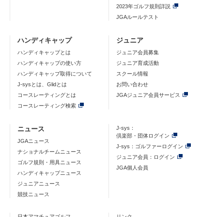
2023年ゴルフ規則詳説
JGAルールテスト
ハンディキャップ
ジュニア
ハンディキャップとは
ジュニア会員募集
ハンディキャップの使い方
ジュニア育成活動
ハンディキャップ取得について
スクール情報
J-sysとは、Glidとは
お問い合わせ
コースレーティングとは
JGAジュニア会員サービス
コースレーティング検索
ニュース
J-sys：
倶楽部・団体ログイン
JGAニュース
J-sys：ゴルファーログイン
ナショナルチームニュース
ジュニア会員：ログイン
ゴルフ規則・用具ニュース
JGA個人会員
ハンディキャップニュース
ジュニアニュース
競技ニュース
日本アマチュアゴルフ
リンク