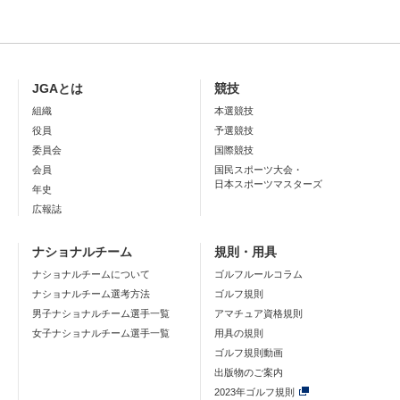
JGAとは
競技
組織
本選競技
役員
予選競技
委員会
国際競技
会員
国民スポーツ大会・
日本スポーツマスターズ
年史
広報誌
ナショナルチーム
規則・用具
ナショナルチームについて
ゴルフルールコラム
ナショナルチーム選考方法
ゴルフ規則
男子ナショナルチーム選手一覧
アマチュア資格規則
女子ナショナルチーム選手一覧
用具の規則
ゴルフ規則動画
出版物のご案内
2023年ゴルフ規則