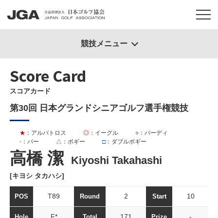
競技メニュー
Score Card
スコアカード
第30回 日本グランドシニアゴルフ選手権競技
★
：アルバトロス
◎
：イーグル
○
：バーディ
-
：パー
△
：ボギー
□
：ダブルボギー
高橋 潔
Kiyoshi Takahashi
[キヨシ タカハシ]
T89
2
10
POS
Round
Start
F*
171
-
Hole
Total
Prize