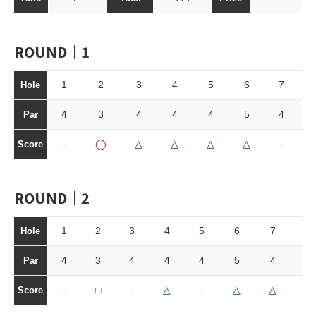
ROUND｜1｜
1
2
3
4
5
6
7
Hole
4
3
4
4
4
5
4
Par
-
◯
△
△
△
△
-
Score
ROUND｜2｜
1
2
3
4
5
6
7
8
Hole
4
3
4
4
4
5
4
3
Par
-
□
-
△
-
△
△
□
Score