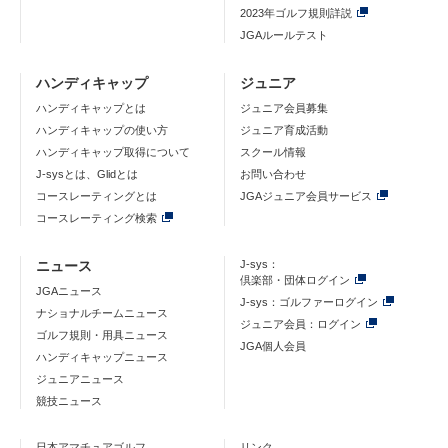
2023年ゴルフ規則詳説
JGAルールテスト
ハンディキャップ
ジュニア
ハンディキャップとは
ジュニア会員募集
ハンディキャップの使い方
ジュニア育成活動
ハンディキャップ取得について
スクール情報
J-sysとは、Glidとは
お問い合わせ
コースレーティングとは
JGAジュニア会員サービス
コースレーティング検索
ニュース
J-sys：
倶楽部・団体ログイン
JGAニュース
J-sys：ゴルファーログイン
ナショナルチームニュース
ジュニア会員：ログイン
ゴルフ規則・用具ニュース
JGA個人会員
ハンディキャップニュース
ジュニアニュース
競技ニュース
日本アマチュアゴルフ
リンク