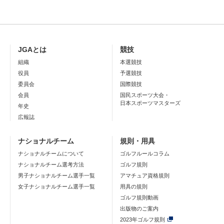
JGAとは
競技
組織
本選競技
役員
予選競技
委員会
国際競技
会員
国民スポーツ大会・
日本スポーツマスターズ
年史
広報誌
ナショナルチーム
規則・用具
ナショナルチームについて
ゴルフルールコラム
ナショナルチーム選考方法
ゴルフ規則
男子ナショナルチーム選手一覧
アマチュア資格規則
女子ナショナルチーム選手一覧
用具の規則
ゴルフ規則動画
出版物のご案内
2023年ゴルフ規則