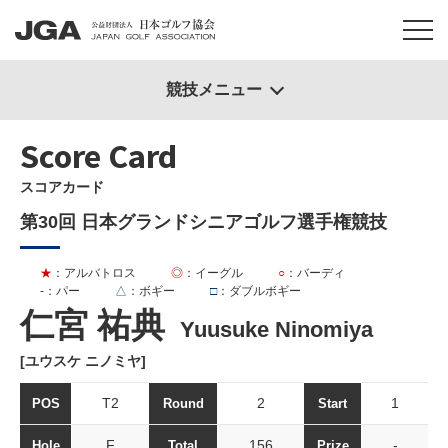
競技メニュー
Score Card
スコアカード
第30回 日本グランドシニアゴルフ選手権競技
★
：アルバトロス
◎
：イーグル
○
：バーディ
-
：パー
△
：ボギー
□
：ダブルボギー
仁宮 祐典
Yuusuke Ninomiya
[ユウスケ ニノミヤ]
T2
2
1
POS
Round
Start
F
156
-
Hole
Total
Prize