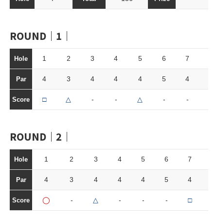
ROUND｜1｜
1
2
3
4
5
6
7
8
Hole
4
3
4
4
4
5
4
3
Par
□
△
-
-
△
-
-
-
Score
ROUND｜2｜
1
2
3
4
5
6
7
8
Hole
4
3
4
4
4
5
4
3
Par
◯
-
△
-
-
-
□
+
Score