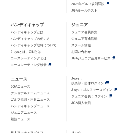
2023年ゴルフ規則詳説
JGAルールテスト
ハンディキャップ
ジュニア
ハンディキャップとは
ジュニア会員募集
ハンディキャップの使い方
ジュニア育成活動
ハンディキャップ取得について
スクール情報
J-sysとは、Glidとは
お問い合わせ
コースレーティングとは
JGAジュニア会員サービス
コースレーティング検索
ニュース
J-sys：
倶楽部・団体ログイン
JGAニュース
J-sys：ゴルファーログイン
ナショナルチームニュース
ジュニア会員：ログイン
ゴルフ規則・用具ニュース
JGA個人会員
ハンディキャップニュース
ジュニアニュース
競技ニュース
日本アマチュアゴルフ
リンク