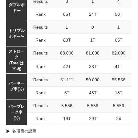
Results
3
1
4
ダブルボ
ギー
Rank
86T
24T
58T
Results
1
0
1
トリプル
ボギー/+
Rank
80T
1T
65T
ストロー
Results
83.000
81.000
82.000
ク
(Totalは
Rank
42T
38T
41T
平均)
Results
61.111
50.000
55.556
パーキー
プ率(%)
Rank
8T
45T
18T
Results
5.556
5.556
5.556
パーブレ
ーク率
(%)
Rank
19T
29T
24
各項目の説明