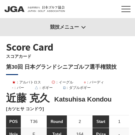
競技メニュー
Score Card
スコアカード
第30回 日本グランドシニアゴルフ選手権競技
★
：アルバトロス
◎
：イーグル
○
：バーディ
-
：パー
△
：ボギー
□
：ダブルボギー
近藤 克久
Katsuhisa Kondou
[カツヒサ コンドウ]
T36
2
1
POS
Round
Start
F
164
-
Hole
Total
Prize