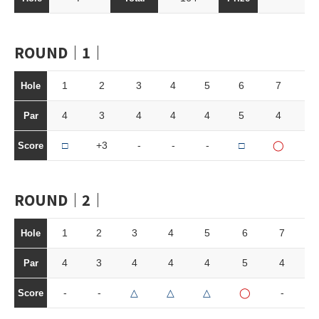
ROUND｜1｜
1
2
3
4
5
6
7
8
Hole
4
3
4
4
4
5
4
3
Par
□
+3
-
-
-
□
◯
-
Score
ROUND｜2｜
1
2
3
4
5
6
7
8
Hole
4
3
4
4
4
5
4
3
Par
-
-
△
△
△
◯
-
□
Score