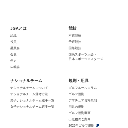
JGAとは
競技
組織
本選競技
役員
予選競技
委員会
国際競技
会員
国民スポーツ大会・
日本スポーツマスターズ
年史
広報誌
ナショナルチーム
規則・用具
ナショナルチームについて
ゴルフルールコラム
ナショナルチーム選考方法
ゴルフ規則
男子ナショナルチーム選手一覧
アマチュア資格規則
女子ナショナルチーム選手一覧
用具の規則
ゴルフ規則動画
出版物のご案内
2023年ゴルフ規則