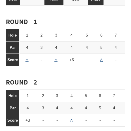
ROUND｜1｜
1
2
3
4
5
6
7
Hole
4
3
4
4
4
5
4
Par
△
-
△
+3
□
△
-
Score
ROUND｜2｜
1
2
3
4
5
6
7
8
Hole
4
3
4
4
4
5
4
3
Par
+3
-
-
△
-
-
-
△
Score