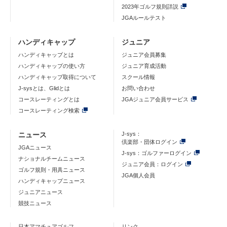
2023年ゴルフ規則詳説
JGAルールテスト
ハンディキャップ
ジュニア
ハンディキャップとは
ジュニア会員募集
ハンディキャップの使い方
ジュニア育成活動
ハンディキャップ取得について
スクール情報
J-sysとは、Glidとは
お問い合わせ
コースレーティングとは
JGAジュニア会員サービス
コースレーティング検索
ニュース
J-sys：
倶楽部・団体ログイン
JGAニュース
J-sys：ゴルファーログイン
ナショナルチームニュース
ジュニア会員：ログイン
ゴルフ規則・用具ニュース
JGA個人会員
ハンディキャップニュース
ジュニアニュース
競技ニュース
日本アマチュアゴルフ
リンク