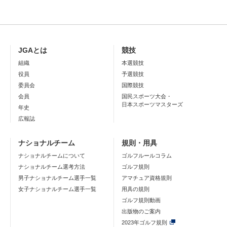
JGAとは
競技
組織
本選競技
役員
予選競技
委員会
国際競技
会員
国民スポーツ大会・
日本スポーツマスターズ
年史
広報誌
ナショナルチーム
規則・用具
ナショナルチームについて
ゴルフルールコラム
ナショナルチーム選考方法
ゴルフ規則
男子ナショナルチーム選手一覧
アマチュア資格規則
女子ナショナルチーム選手一覧
用具の規則
ゴルフ規則動画
出版物のご案内
2023年ゴルフ規則