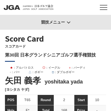
競技メニュー
Score Card
スコアカード
第30回 日本グランドシニアゴルフ選手権競技
★
：アルバトロス
◎
：イーグル
○
：バーディ
-
：パー
△
：ボギー
□
：ダブルボギー
矢田 義孝
yoshitaka yada
[ヨシタカ ヤダ]
T65
2
10
POS
Round
Start
F*
168
-
Hole
Total
Prize