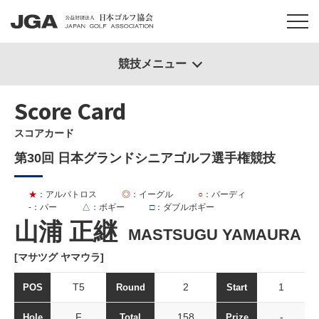
競技メニュー
Score Card
スコアカード
第30回 日本グランドシニアゴルフ選手権競技
★
：アルバトロス
◎
：イーグル
○
：バーディ
-
：パー
△
：ボギー
□
：ダブルボギー
山浦 正継
MASTSUGU YAMAURA
[マサツグ ヤマウラ]
T5
2
1
POS
Round
Start
F
158
-
Hole
Total
Prize