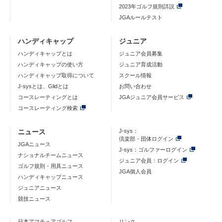
2023年ゴルフ規則詳説
JGAルールテスト
ハンディキャップ
ジュニア
ハンディキャップとは
ジュニア会員募集
ハンディキャップの使い方
ジュニア育成活動
ハンディキャップ取得について
スクール情報
J-sysとは、Glidとは
お問い合わせ
コースレーティングとは
JGAジュニア会員サービス
コースレーティング検索
ニュース
J-sys：
倶楽部・団体ログイン
JGAニュース
J-sys：ゴルファーログイン
ナショナルチームニュース
ジュニア会員：ログイン
ゴルフ規則・用具ニュース
JGA個人会員
ハンディキャップニュース
ジュニアニュース
競技ニュース
日本アマチュアゴルフ
リンク