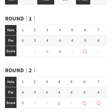
ROUND｜1｜
1
2
3
4
5
6
7
8
Hole
4
3
4
4
4
5
4
3
Par
-
-
△
△
-
◯
-
-
Score
ROUND｜2｜
1
2
3
4
5
6
7
Hole
4
3
4
4
4
5
4
Par
□
-
-
△
-
◯
◯
Score