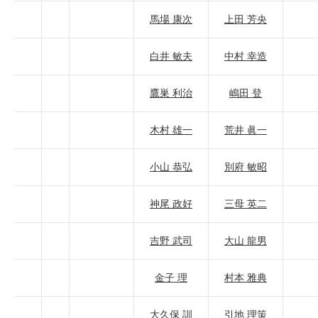
馬場 康次
上田 芳央
白井 敏夫
中村 幸造
鷹巣 利治
嶋田 登
木村 雄一
荒井 眞一
小山 恭弘
別府 敏昭
神尾 政好
三母 英二
吉野 武司
大山 龍男
金子 理
村本 雅典
大久保 訓
引地 理策