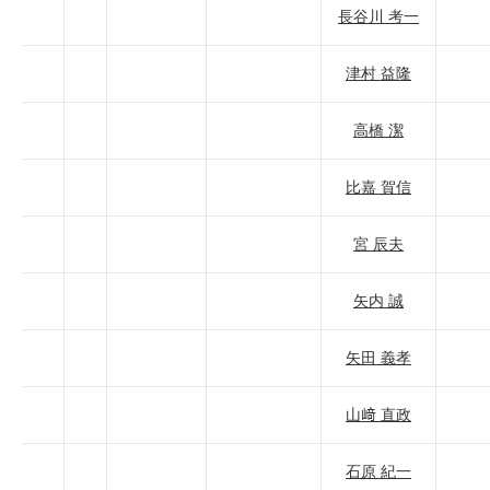
長谷川 考一
津村 益隆
高橋 潔
比嘉 賀信
宮 辰夫
矢内 誠
矢田 義孝
山﨑 直政
石原 紀一