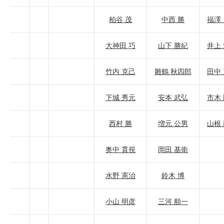
柏谷 茂
中西 勝
福澤
大神田 巧
山下 勝紀
井上
竹内 克己
雛鶴 秋四郎
田中
下城 秀元
安本 武弘
市木
西村 勝
増元 公男
山根
奥中 貫視
岡田 基衛
水野 憲治
鈴木 博
小山 明彦
三河 順一