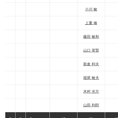
小川 敏
上重 修
藤田 敏和
山口 英賢
新倉 利夫
堀尾 敏夫
木村 光方
山田 利郎