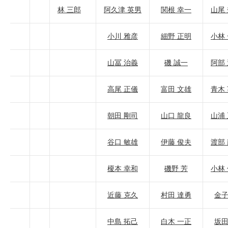
林 三郎
阿久津 英男
関根 幸一
山尾
小川 雅彦
細野 正明
小林
山冨 治義
磯 誠一
阿部
高尾 正儀
富田 文雄
青木
朝田 剛司
山口 龍良
山浦
谷口 敏雄
伊藤 俊夫
渡部
榎本 幸和
磯野 芳
小林
近藤 克久
村田 達勇
金子
中島 拓己
白木 一正
坂田