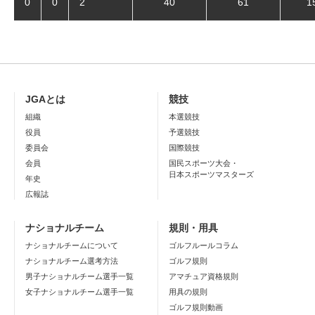
0
0
2
40
61
1
JGAとは
競技
組織
本選競技
役員
予選競技
委員会
国際競技
会員
国民スポーツ大会・
日本スポーツマスターズ
年史
広報誌
ナショナルチーム
規則・用具
ナショナルチームについて
ゴルフルールコラム
ナショナルチーム選考方法
ゴルフ規則
男子ナショナルチーム選手一覧
アマチュア資格規則
女子ナショナルチーム選手一覧
用具の規則
ゴルフ規則動画