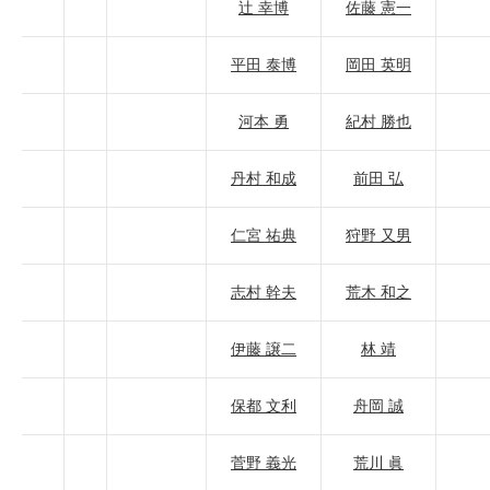
辻 幸博
佐藤 憲一
平田 泰博
岡田 英明
河本 勇
紀村 勝也
丹村 和成
前田 弘
仁宮 祐典
狩野 又男
志村 幹夫
荒木 和之
伊藤 譲二
林 靖
保都 文利
舟岡 誠
菅野 義光
荒川 眞