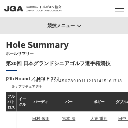
競技メニュー
Hole Summary
ホールサマリー
第30回 日本グランドシニアゴルフ選手権競技
[2th Round ／ HOLE
12
]
HOLE
1
2
3
4
5
6
7
8
9
10
11
12
13
14
15
16
17
18
＠：アマチュア選手
アル
イー
バト
バーディ
パー
ボギー
ダブル
グル
ロス
田村 敏明
宮本 清
大東 重則
田中