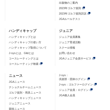
出版物のご案内
2023年ゴルフ規則
2023年ゴルフ規則詳説
JGAルールテスト
ハンディキャップ
ジュニア
ハンディキャップとは
ジュニア会員募集
ハンディキャップの使い方
ジュニア育成活動
ハンディキャップ取得について
スクール情報
J-sysとは、Glidとは
お問い合わせ
コースレーティングとは
JGAジュニア会員サービス
コースレーティング検索
ニュース
J-sys：
倶楽部・団体ログイン
JGAニュース
J-sys：ゴルファーログイン
ナショナルチームニュース
ジュニア会員：ログイン
ゴルフ規則・用具ニュース
JGA個人会員
ハンディキャップニュース
ジュニアニュース
競技ニュース