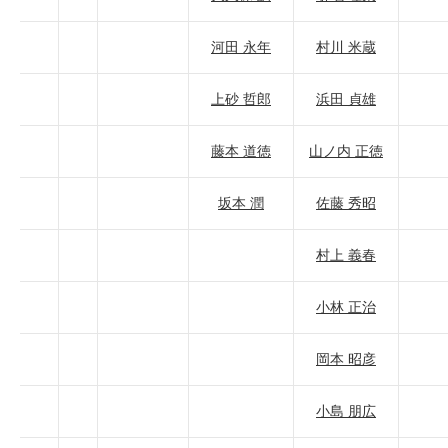
河田 永年
村川 米蔵
上砂 哲郎
浜田 貞雄
藤本 道徳
山ノ内 正徳
坂本 潤
佐藤 秀昭
村上 義春
小林 正治
岡本 昭彦
小島 朋広