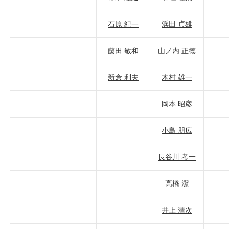
石原 紀一
浜田 貞雄
藤田 敏和
山ノ内 正徳
新倉 利夫
木村 雄一
岡本 昭彦
小島 朋広
長谷川 考一
高橋 潔
井上 清次