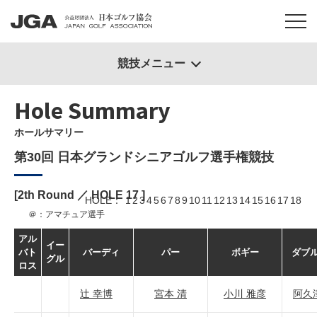
競技メニュー
Hole Summary
ホールサマリー
第30回 日本グランドシニアゴルフ選手権競技
[2th Round ／ HOLE
17
]
HOLE
1
2
3
4
5
6
7
8
9
10
11
12
13
14
15
16
17
18
＠：アマチュア選手
アル
イー
バト
バーディ
パー
ボギー
ダブ
グル
ロス
辻 幸博
宮本 清
小川 雅彦
阿久