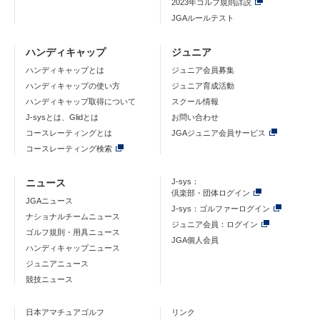
2023年ゴルフ規則詳説
JGAルールテスト
ハンディキャップ
ジュニア
ハンディキャップとは
ジュニア会員募集
ハンディキャップの使い方
ジュニア育成活動
ハンディキャップ取得について
スクール情報
J-sysとは、Glidとは
お問い合わせ
コースレーティングとは
JGAジュニア会員サービス
コースレーティング検索
ニュース
J-sys：
倶楽部・団体ログイン
JGAニュース
J-sys：ゴルファーログイン
ナショナルチームニュース
ジュニア会員：ログイン
ゴルフ規則・用具ニュース
JGA個人会員
ハンディキャップニュース
ジュニアニュース
競技ニュース
日本アマチュアゴルフ
リンク