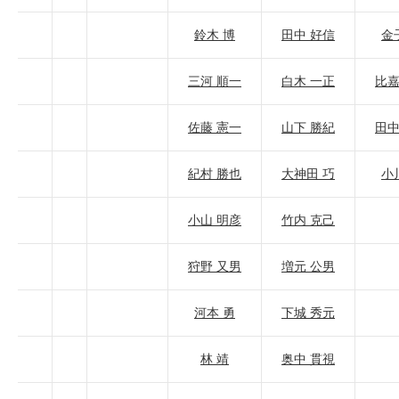
鈴木 博
田中 好信
金
三河 順一
白木 一正
比嘉
佐藤 憲一
山下 勝紀
田中
紀村 勝也
大神田 巧
小
小山 明彦
竹内 克己
狩野 又男
増元 公男
河本 勇
下城 秀元
林 靖
奥中 貫視