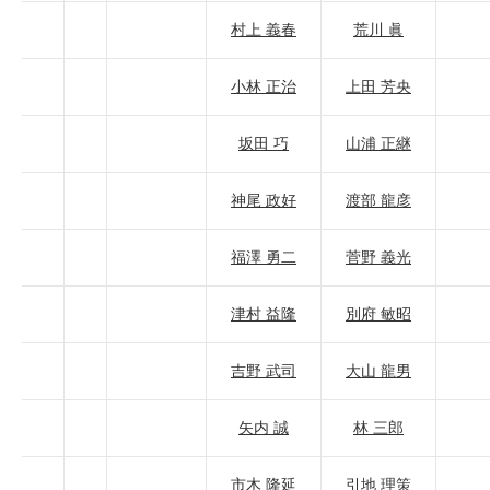
村上 義春
荒川 眞
小林 正治
上田 芳央
坂田 巧
山浦 正継
神尾 政好
渡部 龍彦
福澤 勇二
菅野 義光
津村 益隆
別府 敏昭
吉野 武司
大山 龍男
矢内 誠
林 三郎
市木 隆延
引地 理策