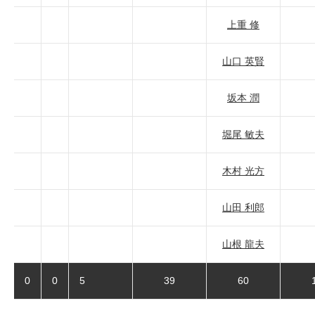
上重 修
山口 英賢
坂本 潤
堀尾 敏夫
木村 光方
山田 利郎
山根 龍夫
0
0
5
39
60