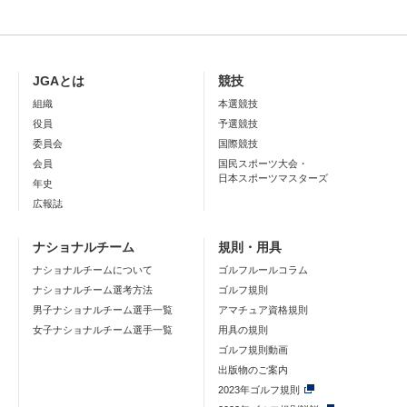
JGAとは
競技
組織
本選競技
役員
予選競技
委員会
国際競技
会員
国民スポーツ大会・
日本スポーツマスターズ
年史
広報誌
ナショナルチーム
規則・用具
ナショナルチームについて
ゴルフルールコラム
ナショナルチーム選考方法
ゴルフ規則
男子ナショナルチーム選手一覧
アマチュア資格規則
女子ナショナルチーム選手一覧
用具の規則
ゴルフ規則動画
出版物のご案内
2023年ゴルフ規則