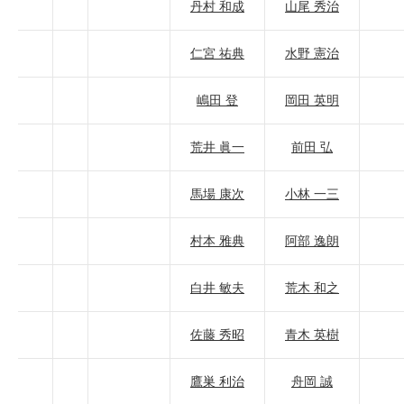
丹村 和成
山尾 秀治
仁宮 祐典
水野 憲治
嶋田 登
岡田 英明
荒井 眞一
前田 弘
馬場 康次
小林 一三
村本 雅典
阿部 逸朗
白井 敏夫
荒木 和之
佐藤 秀昭
青木 英樹
鷹巣 利治
舟岡 誠