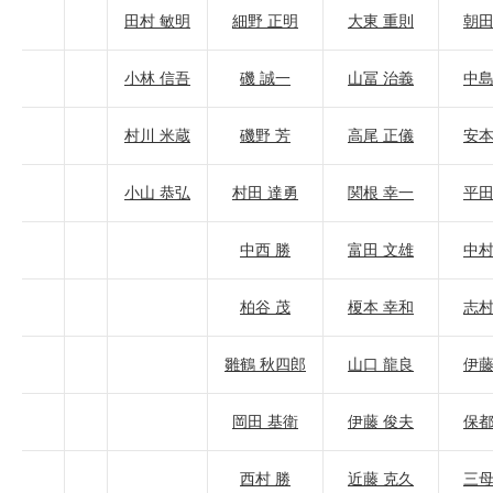
田村 敏明
細野 正明
大東 重則
朝田
小林 信吾
磯 誠一
山冨 治義
中島
村川 米蔵
磯野 芳
高尾 正儀
安本
小山 恭弘
村田 達勇
関根 幸一
平田
中西 勝
富田 文雄
中村
柏谷 茂
榎本 幸和
志村
雛鶴 秋四郎
山口 龍良
伊藤
岡田 基衛
伊藤 俊夫
保都
西村 勝
近藤 克久
三母