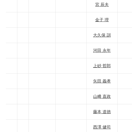
宮 辰夫
金子 理
大久保 訓
河田 永年
上砂 哲郎
矢田 義孝
山﨑 直政
藤本 道徳
西澤 健司