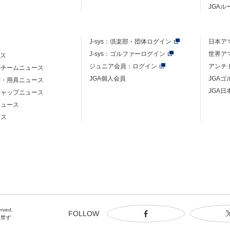
JGA
J-sys：
倶楽部・団体ログイン
日本ア
J-sys：ゴルファーログイン
世界ア
ース
ジュニア会員：ログイン
アンチ
ルチームニュース
JGA個人会員
JGA
則・用具ニュース
JGA日
キャップニュース
ニュース
ース
erved.
FOLLOW
を禁ず