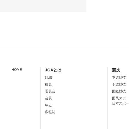
HOME
JGAとは
競技
組織
本選競技
役員
予選競技
委員会
国際競技
会員
国民スポ
日本スポ
年史
広報誌