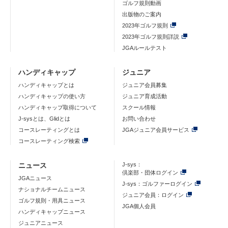
ゴルフ規則動画
出版物のご案内
2023年ゴルフ規則
2023年ゴルフ規則詳説
JGAルールテスト
ハンディキャップ
ジュニア
ハンディキャップとは
ジュニア会員募集
ハンディキャップの使い方
ジュニア育成活動
ハンディキャップ取得について
スクール情報
J-sysとは、Glidとは
お問い合わせ
コースレーティングとは
JGAジュニア会員サービス
コースレーティング検索
ニュース
J-sys：
倶楽部・団体ログイン
JGAニュース
J-sys：ゴルファーログイン
ナショナルチームニュース
ジュニア会員：ログイン
ゴルフ規則・用具ニュース
JGA個人会員
ハンディキャップニュース
ジュニアニュース