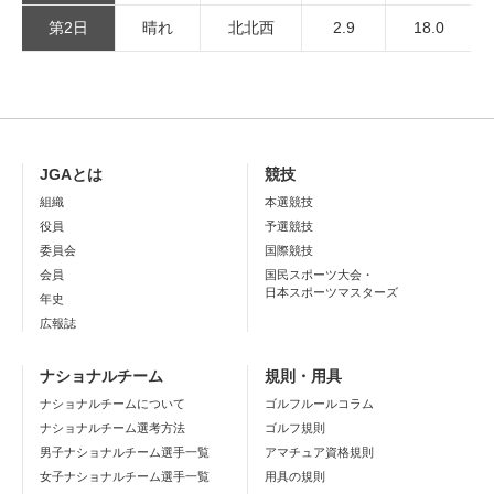
第2日
晴れ
北北西
2.9
18.0
JGAとは
競技
組織
本選競技
役員
予選競技
委員会
国際競技
会員
国民スポーツ大会・
日本スポーツマスターズ
年史
広報誌
ナショナルチーム
規則・用具
ナショナルチームについて
ゴルフルールコラム
ナショナルチーム選考方法
ゴルフ規則
男子ナショナルチーム選手一覧
アマチュア資格規則
女子ナショナルチーム選手一覧
用具の規則