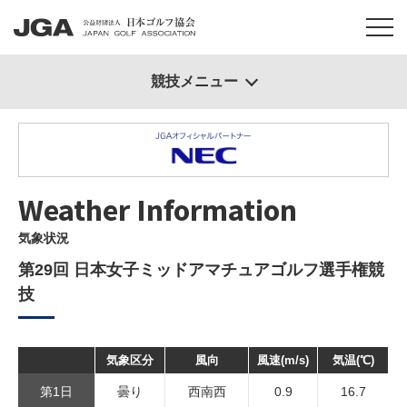
競技メニュー
Weather Information
気象状況
第29回 日本女子ミッドアマチュアゴルフ選手権競
技
気象区分
風向
風速(m/s)
気温(℃)
第1日
曇り
西南西
0.9
16.7