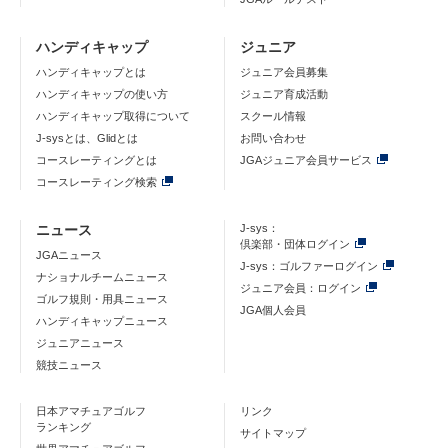
ハンディキャップ
ジュニア
ハンディキャップとは
ジュニア会員募集
ハンディキャップの使い方
ジュニア育成活動
ハンディキャップ取得について
スクール情報
J-sysとは、Glidとは
お問い合わせ
コースレーティングとは
JGAジュニア会員サービス
コースレーティング検索
ニュース
J-sys：
倶楽部・団体ログイン
JGAニュース
J-sys：ゴルファーログイン
ナショナルチームニュース
ジュニア会員：ログイン
ゴルフ規則・用具ニュース
JGA個人会員
ハンディキャップニュース
ジュニアニュース
競技ニュース
日本アマチュアゴルフ
リンク
ランキング
サイトマップ