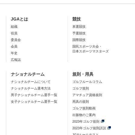
JGAとは
競技
組織
本選競技
役員
予選競技
委員会
国際競技
会員
国民スポーツ大会・
日本スポーツマスターズ
年史
広報誌
ナショナルチーム
規則・用具
ナショナルチームについて
ゴルフルールコラム
ナショナルチーム選考方法
ゴルフ規則
男子ナショナルチーム選手一覧
アマチュア資格規則
女子ナショナルチーム選手一覧
用具の規則
ゴルフ規則動画
出版物のご案内
2023年ゴルフ規則
2023年ゴルフ規則詳説
JGAルールテスト