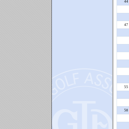
44
47
55
58