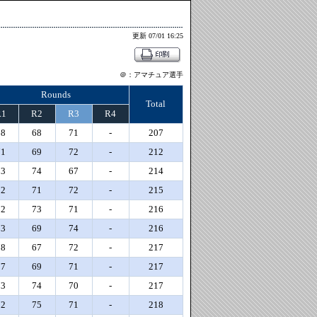
更新 07/01 16:25
＠：アマチュア選手
Rounds
Total
R1
R2
R3
R4
68
68
71
-
207
71
69
72
-
212
73
74
67
-
214
72
71
72
-
215
72
73
71
-
216
73
69
74
-
216
78
67
72
-
217
77
69
71
-
217
73
74
70
-
217
72
75
71
-
218