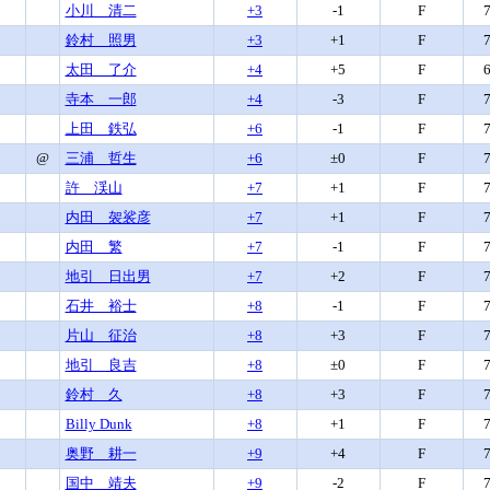
小川 清二
+3
-1
F
鈴村 照男
+3
+1
F
太田 了介
+4
+5
F
寺本 一郎
+4
-3
F
上田 鉄弘
+6
-1
F
@
三浦 哲生
+6
±0
F
許 渓山
+7
+1
F
内田 袈裟彦
+7
+1
F
内田 繁
+7
-1
F
地引 日出男
+7
+2
F
石井 裕士
+8
-1
F
片山 征治
+8
+3
F
地引 良吉
+8
±0
F
鈴村 久
+8
+3
F
Billy Dunk
+8
+1
F
奥野 耕一
+9
+4
F
国中 靖夫
+9
-2
F