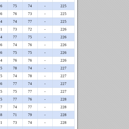
76
75
74
-
225
76
76
73
-
225
74
74
77
-
225
81
73
72
-
226
74
77
75
-
226
76
74
76
-
226
76
75
75
-
226
74
76
76
-
226
75
78
74
-
227
75
74
78
-
227
76
77
74
-
227
75
75
77
-
227
75
77
76
-
228
77
74
77
-
228
78
71
79
-
228
81
73
74
-
228