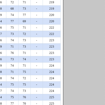
76
72
71
-
219
78
68
73
-
219
69
74
77
-
220
74
77
69
-
220
76
75
71
-
222
77
73
72
-
222
76
74
73
-
223
79
71
73
-
223
76
76
71
-
223
76
73
74
-
223
79
74
71
-
224
78
71
75
-
224
78
74
72
-
224
74
75
75
-
224
77
74
73
-
224
74
75
76
-
225
78
77
70
-
225