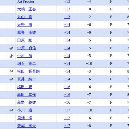
Art Proctor
+13
+4
F
大嶋 正春
+13
+8
F
丸山 貢
+13
+2
F
天野 勝
+14
+6
F
鷹巣 南雄
+14
+6
F
田原 紘
+14
+5
F
@
中原 貞信
+14
+5
F
@
中村 清
+14
+5
F
細石 憲二
+14
+10
F
@
松田 長吾朗
+14
+3
F
@
真井 純一
+14
+6
F
橘田 規
+16
+6
F
島田 幸作
+16
+7
F
萩野 義雄
+16
+7
F
@
小川 透
+17
+10
F
貝畑 洋
+17
+6
F
寺嶋 拓夫
+17
+8
F