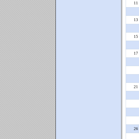
11
13
15
17
21
26